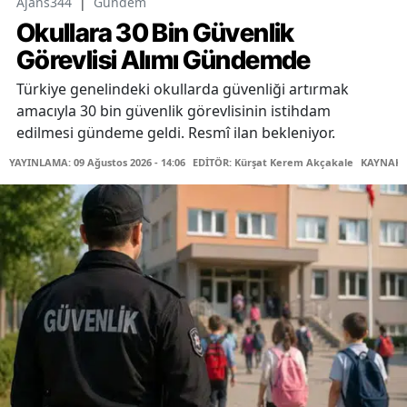
Ajans344
|
Gündem
Okullara 30 Bin Güvenlik
Görevlisi Alımı Gündemde
Türkiye genelindeki okullarda güvenliği artırmak
amacıyla 30 bin güvenlik görevlisinin istihdam
edilmesi gündeme geldi. Resmî ilan bekleniyor.
YAYINLAMA: 09 Ağustos 2026 - 14:06
EDİTÖR: Kürşat Kerem Akçakale
KAYNAK: