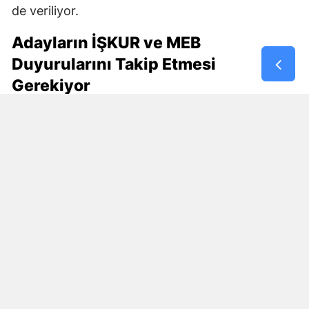
de veriliyor.
Adayların İŞKUR ve MEB
Duyurularını Takip Etmesi
Gerekiyor
30 bin kişilik istihdam planının en fazla merak
edilen bölümünü başvuru şartları oluşturuyor.
Özellikle özel güvenlik kimlik kartı, KPSS şartı,
yaş sınırı, eğitim durumu ve çalışma modelinin
nasıl belirleneceği araştırılıyor.
Bu ayrıntılar resmî ilan yayımlanmadan kesinlik
kazanmış değil.
Başvuru yapmak isteyen vatandaşların İŞKUR,
Millî Eğitim Bakanlığı ve ilgili kamu kurumlarının