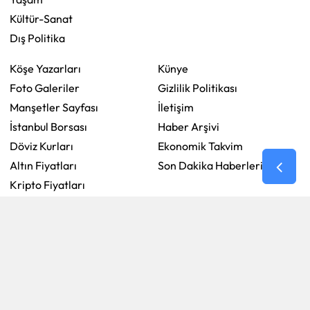
Kültür-Sanat
Dış Politika
Köşe Yazarları
Künye
Foto Galeriler
Gizlilik Politikası
Manşetler Sayfası
İletişim
İstanbul Borsası
Haber Arşivi
Döviz Kurları
Ekonomik Takvim
Altın Fiyatları
Son Dakika Haberleri
Kripto Fiyatları
Ekonomik Takvim
Nöbetçi Eczaneler
RSS
Copyright © 2026 . Her hakkı saklıdır.