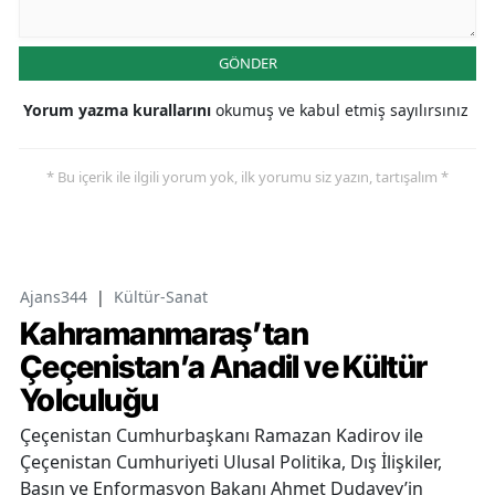
GÖNDER
Yorum yazma kurallarını
okumuş ve kabul etmiş sayılırsınız
* Bu içerik ile ilgili yorum yok, ilk yorumu siz yazın, tartışalım *
Ajans344
|
Kültür-Sanat
Kahramanmaraş’tan
Çeçenistan’a Anadil ve Kültür
Yolculuğu
Çeçenistan Cumhurbaşkanı Ramazan Kadirov ile
Çeçenistan Cumhuriyeti Ulusal Politika, Dış İlişkiler,
Basın ve Enformasyon Bakanı Ahmet Dudayev’in