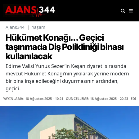
Ajans344
|
Yaşam
Hükümet Konağı... Geçici
taşınmada Diş Polikliniği binası
kullanılacak
Edirne Valisi Yunus Sezer’in Keşan ziyareti sırasında
mevcut Hükümet Konağı’nın yıkılarak yerine modern
bir bina inşa edileceğini duyurmasının ardından,
geçici...
YAYINLAMA: 18 Ağustos 2025 - 10:21
GÜNCELLEME: 18 Ağustos 2025 - 20:23
EDİT