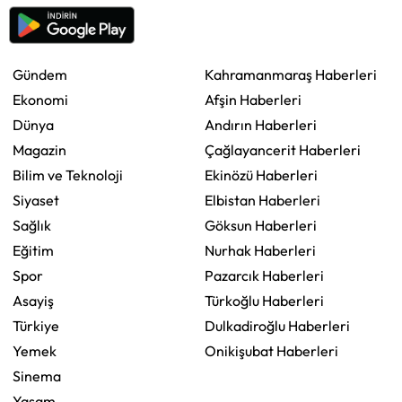
Gündem
Kahramanmaraş Haberleri
Ekonomi
Afşin Haberleri
Dünya
Andırın Haberleri
Magazin
Çağlayancerit Haberleri
Bilim ve Teknoloji
Ekinözü Haberleri
Siyaset
Elbistan Haberleri
Sağlık
Göksun Haberleri
Eğitim
Nurhak Haberleri
Spor
Pazarcık Haberleri
Asayiş
Türkoğlu Haberleri
Türkiye
Dulkadiroğlu Haberleri
Yemek
Onikişubat Haberleri
Sinema
Yaşam