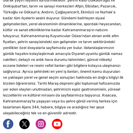
olarak yayın hayatını sürdürmektedir. Şehrin kalbi Dulkadiroğlu ve
Onikişubat'tan, tarım ve sanayi merkezleri Afşin, Elbistan, Pazarcık,
Türkoğlu ve Göksun'a; Andırın, Çağlayancerit, Ekinözü ve Nurhak'a
kadar tüm ilçelerin sesini duyurur. Gündemi belirleyen siyasi
gelişmelerden, yerel ekonominin dinamiklerine, spordaki heyecandan,
kültür ve sanat etkinliklerine kadar Kahramanmaraş'ın nabzını
tutuyoruz. Kahramanmaraş Kuyumcular Odası'ndan alınan anlık altın
fiyatları, şehrin sanayisindeki son gelişmeler ve tarım sektöründeki
yenilikler özel dosyalarla sayfamızda yer bulur. Vatandaşlarımızın
günlük hayatını kolaylaştırmak amacıyla Diyanet uyumlu günlük namaz
vakitleri, detaylı ve anlık hava durumu tahminleri, güncel nöbetçi
eczane listeleri ve resmi vefat ilanları gibi bilgilere kolayca ulaşmanızı
sağlıyoruz. Ayrıca şehirdeki en yeni iş ilanları, önemli kamu duyuruları
ve yaklaşan yerel ve genel seçim sonuçları hakkında en doğru bilgiyi ilk
bizden öğrenirsiniz. Tarihi Maraş depremi gibi toplumsal hafızamızda
yer eden olayları unutmadan, şehrimizin eşsiz gastronomisini, yöresel
lezzetlerini ve kültürel mirasını da sayfalarımıza taşıyoruz. Kısacası,
Kahramanmaraş'ta yaşayan veya bu şehre gönül vermiş herkes için
tasarlanan Ajans 344, habere, bilgiye ve aradığınız her şeye
ulaşabileceğiniz tek ve en güvenilir adrestir.