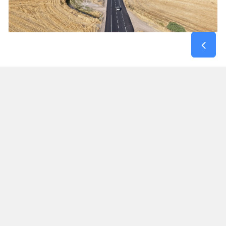
Kırsal Mahallelerin Kahramanmaraş – Gaziantep
Yoluna Bağlantısı Güçlendi
Maksutuşağı Grup Yolu, yalnızca bir mahalleye
hizmet veren bir güzergâh olmanın ötesinde,
Dulkadiroğlu kırsalındaki birçok yerleşim yerinin
Gaziantep yolu ile bağlantısını sağlayan önemli
ulaşım akslarından biri olma özelliği taşıyor.
Tamamlanan yatırımla birlikte bölge sakinleri,
eğitim, sağlık, ticaret ve günlük ulaşım
ihtiyaçlarını daha güvenli ve daha kısa sürede