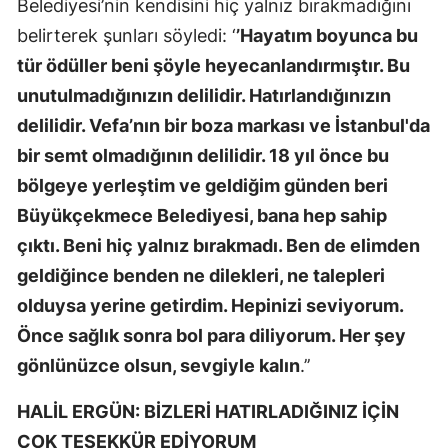
Belediyesi’nin kendisini hiç yalnız bırakmadığını
belirterek şunları söyledi: ‘
’Hayatım boyunca bu
tür ödüller beni şöyle heyecanlandırmıştır. Bu
unutulmadığınızın delilidir. Hatırlandığınızın
delilidir. Vefa’nın bir boza markası ve İstanbul'da
bir semt olmadığının delilidir. 18 yıl önce bu
bölgeye yerleştim ve geldiğim günden beri
Büyükçekmece Belediyesi, bana hep sahip
çıktı. Beni hiç yalnız bırakmadı. Ben de elimden
geldiğince benden ne dilekleri, ne talepleri
olduysa yerine getirdim. Hepinizi seviyorum.
Önce sağlık sonra bol para diliyorum. Her şey
gönlünüzce olsun, sevgiyle kalın
.’’
HALİL ERGÜN: BİZLERİ HATIRLADIĞINIZ İÇİN
ÇOK TEŞEKKÜR EDİYORUM