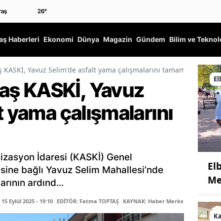
26
°
ş Haberleri
Ekonomi
Dünya
Magazin
Gündem
Bilim ve Teknol
ASKİ, Yavuz Selim'de asfalt yama çalışmalarını tamamladı
El
ş KASKİ, Yavuz
t yama çalışmalarını
zasyon İdaresi (KASKİ) Genel
Elb
sine bağlı Yavuz Selim Mahallesi’nde
Me
rının ardınd...
5 Eylül 2025 - 19:10
EDİTÖR: Fatma TOPTAŞ
KAYNAK: Haber Merkezi
K