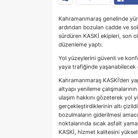
Kahramanmaraş genelinde yürü
ardından bozulan cadde ve sok
sürdüren KASKİ ekipleri, son o
düzenleme yaptı.
Yol yüzeylerini güvenli ve kon
yaya trafiğinde yaşanabilecek 
Kahramanmaraş KASKİ’den yapı
altyapı yenileme çalışmalarını
ulaşım hakkını gözeterek yol yü
gerçekleştirdiklerinin altı çizi
bozulmaların giderilmesi amacıy
noktalarında sıcak asfalt yama 
KASKİ, hizmet kalitesini yüks