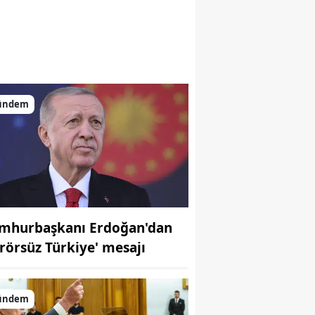
ündem
mhurbaşkanı Erdoğan'dan
erörsüz Türkiye' mesajı
ündem