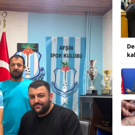
De
ka