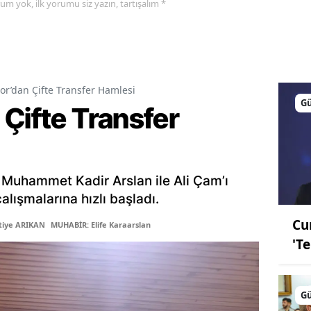
yorum yok, ilk yorumu siz yazın, tartışalım *
or’dan Çifte Transfer Hamlesi
G
Çifte Transfer
 Muhammet Kadir Arslan ile Ali Çam’ı
lışmalarına hızlı başladı.
Cu
tiye ARIKAN
MUHABİR: Elife Karaarslan
'T
G