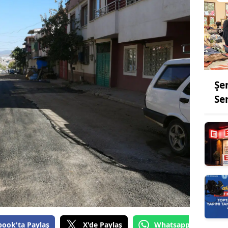
Şe
Se
book'ta Paylaş
X'de Paylaş
Whatsapp'tan Gönde