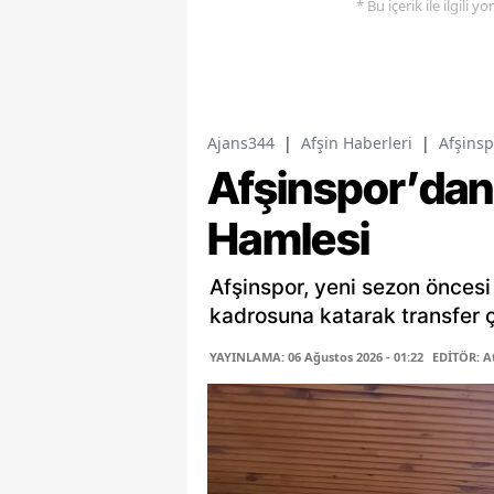
* Bu içerik ile ilgili 
Ajans344
|
Afşin Haberleri
|
Afşinsp
Afşinspor’dan 
Hamlesi
Afşinspor, yeni sezon öncesi
kadrosuna katarak transfer ça
YAYINLAMA: 06 Ağustos 2026 - 01:22
EDİTÖR: A