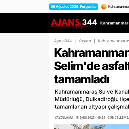
06 Ağustos 2026, Perşembe
Kahramanmara
Ajans344
|
Yaşam
|
Kahramanmaraş K
Kahramanmara
Selim'de asfal
tamamladı
Kahramanmaraş Su ve Kanali
Müdürlüğü, Dulkadiroğlu ilçe
tamamlanan altyapı çalışmala
YAYINLAMA: 15 Eylül 2025 - 09:55
GÜNCELLEME: 1