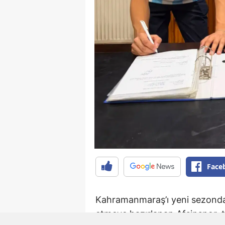
Face
Kahramanmaraş’ı yeni sezonda 
etmeye hazırlanan Afşinspor, t