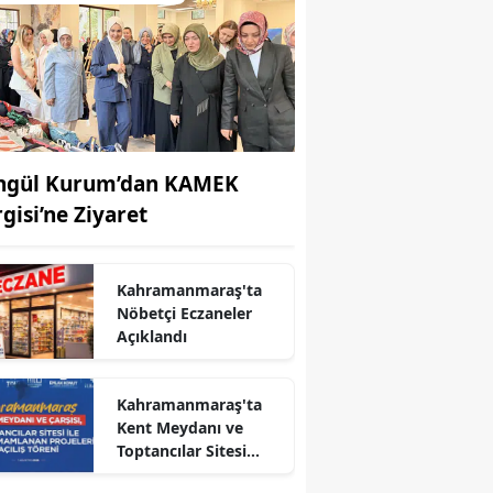
ngül Kurum’dan KAMEK
rgisi’ne Ziyaret
Kahramanmaraş'ta
Nöbetçi Eczaneler
Açıklandı
Kahramanmaraş'ta
Kent Meydanı ve
Toptancılar Sitesi
Açıldı
r