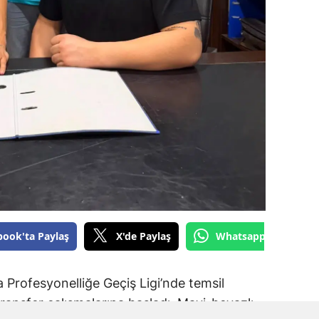
book'ta Paylaş
X'de Paylaş
Whatsapp'tan Gönde
Profesyonelliğe Geçiş Ligi’nde temsil
ransfer çalışmalarına başladı. Mavi-beyazlı