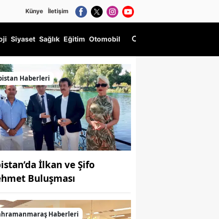
Künye
İletişim
oji
Siyaset
Sağlık
Eğitim
Otomobil
bistan Haberleri
istan’da İlkan ve Şifo
hmet Buluşması
ahramanmaraş Haberleri