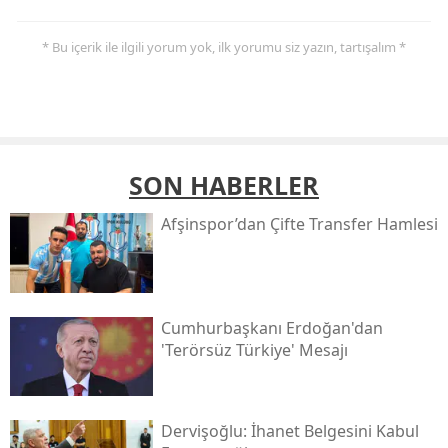
* Bu içerik ile ilgili yorum yok, ilk yorumu siz yazın, tartışalım *
SON HABERLER
Afşinspor’dan Çifte Transfer Hamlesi
Cumhurbaşkanı Erdoğan'dan
'terörsüz Türkiye' Mesajı
Dervişoğlu: İhanet Belgesini Kabul