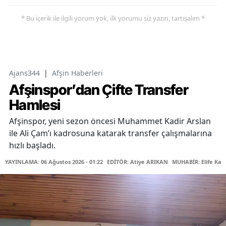
* Bu içerik ile ilgili yorum yok, ilk yorumu siz yazın, tartışalım *
Ajans344
|
Afşin Haberleri
Afşinspor’dan Çifte Transfer
Hamlesi
Afşinspor, yeni sezon öncesi Muhammet Kadir Arslan
ile Ali Çam’ı kadrosuna katarak transfer çalışmalarına
hızlı başladı.
YAYINLAMA: 06 Ağustos 2026 - 01:22
EDİTÖR: Atiye ARIKAN
MUHABİR: Elife Kar