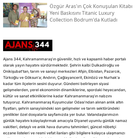
Özgür Aras'ın Çok Konuşulan Kitabı
Yeni Baskısını Titanic Luxury
Collection Bodrum'da Kutladı
Ajans 344, Kahramanmaraş'ın güvenilir, hızlı ve kapsamlı haber portalı
olarak yayın hayatını sürdürmektedir. Şehrin kalbi Dulkadiroğlu ve
Onikişubat'tan, tarım ve sanayi merkezleri Afşin, Elbistan, Pazarcık,
Türkoğlu ve Göksun'a; Andırın, Çağlayancerit, Ekinözü ve Nurhak'a
kadar tüm ilçelerin sesini duyurur. Gündemi belirleyen siyasi
gelişmelerden, yerel ekonominin dinamiklerine, spordaki heyecandan,
kültür ve sanat etkinliklerine kadar Kahramanmaraş'ın nabzını
tutuyoruz. Kahramanmaraş Kuyumcular Odası'ndan alınan anlık altın
fiyatları, şehrin sanayisindeki son gelişmeler ve tarım sektöründeki
yenilikler özel dosyalarla sayfamızda yer bulur. Vatandaşlarımızın
günlük hayatını kolaylaştırmak amacıyla Diyanet uyumlu günlük namaz
vakitleri, detaylı ve anlık hava durumu tahminleri, güncel nöbetçi
eczane listeleri ve resmi vefat ilanları gibi bilgilere kolayca ulaşmanızı