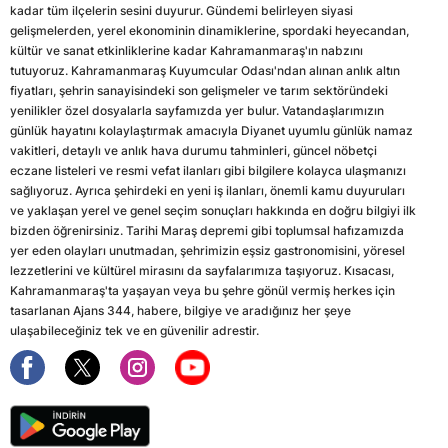
kadar tüm ilçelerin sesini duyurur. Gündemi belirleyen siyasi
gelişmelerden, yerel ekonominin dinamiklerine, spordaki heyecandan,
kültür ve sanat etkinliklerine kadar Kahramanmaraş'ın nabzını
tutuyoruz. Kahramanmaraş Kuyumcular Odası'ndan alınan anlık altın
fiyatları, şehrin sanayisindeki son gelişmeler ve tarım sektöründeki
yenilikler özel dosyalarla sayfamızda yer bulur. Vatandaşlarımızın
günlük hayatını kolaylaştırmak amacıyla Diyanet uyumlu günlük namaz
vakitleri, detaylı ve anlık hava durumu tahminleri, güncel nöbetçi
eczane listeleri ve resmi vefat ilanları gibi bilgilere kolayca ulaşmanızı
sağlıyoruz. Ayrıca şehirdeki en yeni iş ilanları, önemli kamu duyuruları
ve yaklaşan yerel ve genel seçim sonuçları hakkında en doğru bilgiyi ilk
bizden öğrenirsiniz. Tarihi Maraş depremi gibi toplumsal hafızamızda
yer eden olayları unutmadan, şehrimizin eşsiz gastronomisini, yöresel
lezzetlerini ve kültürel mirasını da sayfalarımıza taşıyoruz. Kısacası,
Kahramanmaraş'ta yaşayan veya bu şehre gönül vermiş herkes için
tasarlanan Ajans 344, habere, bilgiye ve aradığınız her şeye
ulaşabileceğiniz tek ve en güvenilir adrestir.