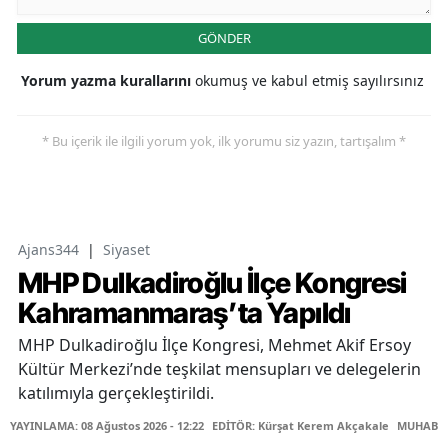
GÖNDER
Yorum yazma kurallarını
okumuş ve kabul etmiş sayılırsınız
* Bu içerik ile ilgili yorum yok, ilk yorumu siz yazın, tartışalım *
Ajans344
|
Siyaset
MHP Dulkadiroğlu İlçe Kongresi
Kahramanmaraş’ta Yapıldı
MHP Dulkadiroğlu İlçe Kongresi, Mehmet Akif Ersoy
Kültür Merkezi’nde teşkilat mensupları ve delegelerin
katılımıyla gerçekleştirildi.
YAYINLAMA: 08 Ağustos 2026 - 12:22
EDİTÖR: Kürşat Kerem Akçakale
MUHABİR