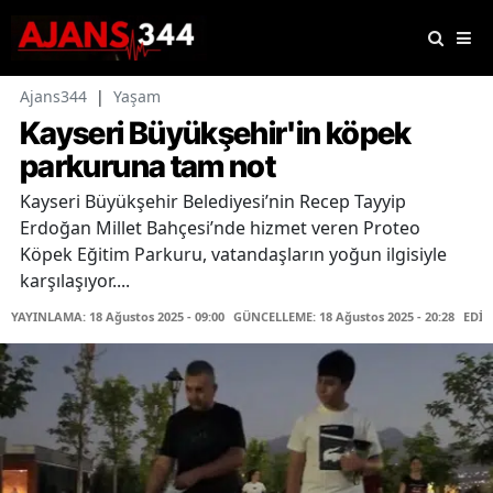
Ajans344
|
Yaşam
Kayseri Büyükşehir'in köpek
parkuruna tam not
Kayseri Büyükşehir Belediyesi’nin Recep Tayyip
Erdoğan Millet Bahçesi’nde hizmet veren Proteo
Köpek Eğitim Parkuru, vatandaşların yoğun ilgisiyle
karşılaşıyor....
YAYINLAMA: 18 Ağustos 2025 - 09:00
GÜNCELLEME: 18 Ağustos 2025 - 20:28
EDİT