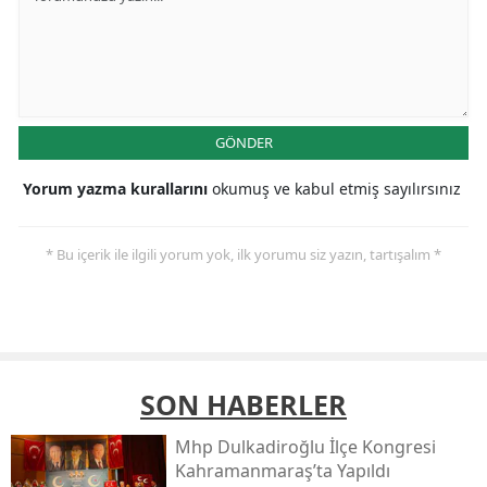
GÖNDER
Yorum yazma kurallarını
okumuş ve kabul etmiş sayılırsınız
* Bu içerik ile ilgili yorum yok, ilk yorumu siz yazın, tartışalım *
SON HABERLER
Mhp Dulkadiroğlu İlçe Kongresi
Kahramanmaraş’ta Yapıldı