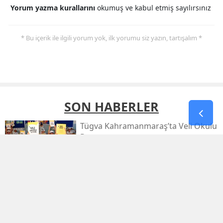
Yorum yazma kurallarını
okumuş ve kabul etmiş sayılırsınız
* Bu içerik ile ilgili yorum yok, ilk yorumu siz yazın, tartışalım *
SON HABERLER
Tügva Kahramanmaraş’ta Veli Okulu
Programı
Deaş’a Dev Operasyon: 30 İlde 104
Şüpheli Yakalandı