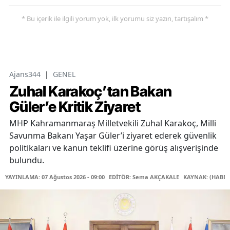
* Bu içerik ile ilgili yorum yok, ilk yorumu siz yazın, tartışalım *
Ajans344
|
GENEL
Zuhal Karakoç’tan Bakan
Güler’e Kritik Ziyaret
MHP Kahramanmaraş Milletvekili Zuhal Karakoç, Milli
Savunma Bakanı Yaşar Güler’i ziyaret ederek güvenlik
politikaları ve kanun teklifi üzerine görüş alışverişinde
bulundu.
YAYINLAMA: 07 Ağustos 2026 - 09:00
EDİTÖR: Sema AKÇAKALE
KAYNAK: (HABER