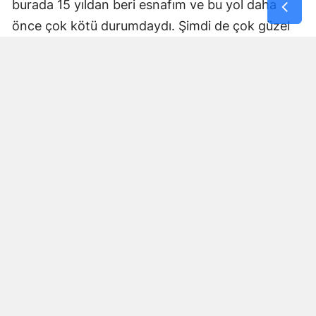
burada 15 yıldan beri esnafım ve bu yol daha
önce çok kötü durumdaydı. Şimdi de çok güzel
hale getiriliyor. Büyükşehir Belediye Başkanımız
Fırat Görgel’e verdiği hizmetten dolayı çok
teşekkür ederim. Bizleri tozdan topraktan
kurtardı” dedi. Yapılan bakım, onarım ve asfalt
uygulamaları sayesinde ulaşımın daha güvenli ve
konforlu hale geldiğini söyleyen bir diğer mahalle
sakini İsmail Öksüz, “Yolumuz bozuktu. Bu yıl çok
yağmur yağdığı için yollarımızda çökmeler
oluşmuştu. Sağ olsun Büyükşehir Belediye
Başkanımız Fırat Görgel hizmet anlayışı ile
yollarımızı yaptı. Otoban gibi yol oldu burası”
ifadelerini kullandı.