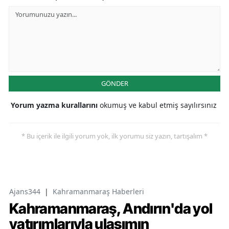
GÖNDER
Yorum yazma kurallarını
okumuş ve kabul etmiş sayılırsınız
* Bu içerik ile ilgili yorum yok, ilk yorumu siz yazın, tartışalım *
Ajans344
|
Kahramanmaraş Haberleri
Kahramanmaraş, Andırın'da yol
yatırımlarıyla ulaşımın