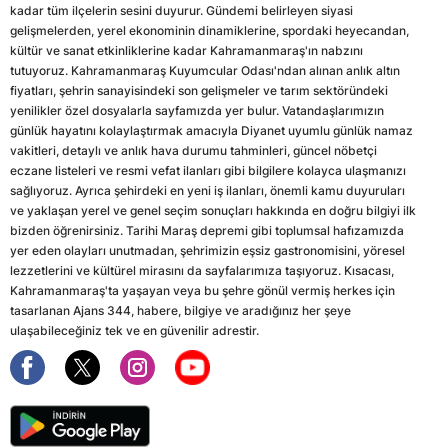
kadar tüm ilçelerin sesini duyurur. Gündemi belirleyen siyasi
gelişmelerden, yerel ekonominin dinamiklerine, spordaki heyecandan,
kültür ve sanat etkinliklerine kadar Kahramanmaraş'ın nabzını
tutuyoruz. Kahramanmaraş Kuyumcular Odası'ndan alınan anlık altın
fiyatları, şehrin sanayisindeki son gelişmeler ve tarım sektöründeki
yenilikler özel dosyalarla sayfamızda yer bulur. Vatandaşlarımızın
günlük hayatını kolaylaştırmak amacıyla Diyanet uyumlu günlük namaz
vakitleri, detaylı ve anlık hava durumu tahminleri, güncel nöbetçi
eczane listeleri ve resmi vefat ilanları gibi bilgilere kolayca ulaşmanızı
sağlıyoruz. Ayrıca şehirdeki en yeni iş ilanları, önemli kamu duyuruları
ve yaklaşan yerel ve genel seçim sonuçları hakkında en doğru bilgiyi ilk
bizden öğrenirsiniz. Tarihi Maraş depremi gibi toplumsal hafızamızda
yer eden olayları unutmadan, şehrimizin eşsiz gastronomisini, yöresel
lezzetlerini ve kültürel mirasını da sayfalarımıza taşıyoruz. Kısacası,
Kahramanmaraş'ta yaşayan veya bu şehre gönül vermiş herkes için
tasarlanan Ajans 344, habere, bilgiye ve aradığınız her şeye
ulaşabileceğiniz tek ve en güvenilir adrestir.