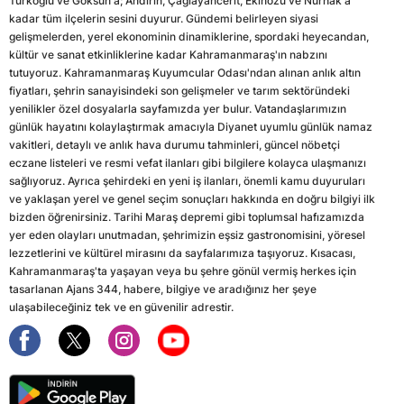
Türkoğlu ve Göksun'a; Andırın, Çağlayancerit, Ekinözü ve Nurhak'a
kadar tüm ilçelerin sesini duyurur. Gündemi belirleyen siyasi
gelişmelerden, yerel ekonominin dinamiklerine, spordaki heyecandan,
kültür ve sanat etkinliklerine kadar Kahramanmaraş'ın nabzını
tutuyoruz. Kahramanmaraş Kuyumcular Odası'ndan alınan anlık altın
fiyatları, şehrin sanayisindeki son gelişmeler ve tarım sektöründeki
yenilikler özel dosyalarla sayfamızda yer bulur. Vatandaşlarımızın
günlük hayatını kolaylaştırmak amacıyla Diyanet uyumlu günlük namaz
vakitleri, detaylı ve anlık hava durumu tahminleri, güncel nöbetçi
eczane listeleri ve resmi vefat ilanları gibi bilgilere kolayca ulaşmanızı
sağlıyoruz. Ayrıca şehirdeki en yeni iş ilanları, önemli kamu duyuruları
ve yaklaşan yerel ve genel seçim sonuçları hakkında en doğru bilgiyi ilk
bizden öğrenirsiniz. Tarihi Maraş depremi gibi toplumsal hafızamızda
yer eden olayları unutmadan, şehrimizin eşsiz gastronomisini, yöresel
lezzetlerini ve kültürel mirasını da sayfalarımıza taşıyoruz. Kısacası,
Kahramanmaraş'ta yaşayan veya bu şehre gönül vermiş herkes için
tasarlanan Ajans 344, habere, bilgiye ve aradığınız her şeye
ulaşabileceğiniz tek ve en güvenilir adrestir.