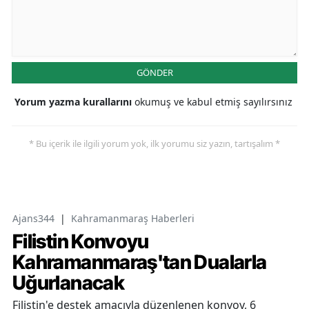
GÖNDER
Yorum yazma kurallarını
okumuş ve kabul etmiş sayılırsınız
* Bu içerik ile ilgili yorum yok, ilk yorumu siz yazın, tartışalım *
Ajans344
|
Kahramanmaraş Haberleri
Filistin Konvoyu
Kahramanmaraş'tan Dualarla
Uğurlanacak
Filistin'e destek amacıyla düzenlenen konvoy, 6