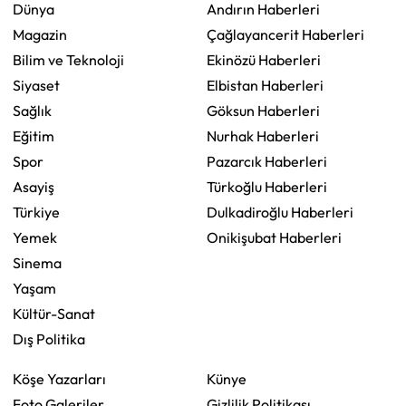
Dünya
Andırın Haberleri
Magazin
Çağlayancerit Haberleri
Bilim ve Teknoloji
Ekinözü Haberleri
Siyaset
Elbistan Haberleri
Sağlık
Göksun Haberleri
Eğitim
Nurhak Haberleri
Spor
Pazarcık Haberleri
Asayiş
Türkoğlu Haberleri
Türkiye
Dulkadiroğlu Haberleri
Yemek
Onikişubat Haberleri
Sinema
Yaşam
Kültür-Sanat
Dış Politika
Köşe Yazarları
Künye
Foto Galeriler
Gizlilik Politikası