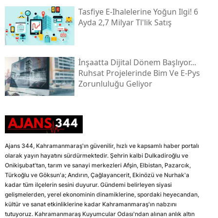
Tasfiye E-Ihalelerine Yoğun Ilgi! 6
Ayda 2,7 Milyar Tl'lik Satış
İnşaatta Dijital Dönem Başlıyor...
Ruhsat Projelerinde Bim Ve E-Pys
Zorunluluğu Geliyor
Ajans 344, Kahramanmaraş'ın güvenilir, hızlı ve kapsamlı haber portalı
olarak yayın hayatını sürdürmektedir. Şehrin kalbi Dulkadiroğlu ve
Onikişubat'tan, tarım ve sanayi merkezleri Afşin, Elbistan, Pazarcık,
Türkoğlu ve Göksun'a; Andırın, Çağlayancerit, Ekinözü ve Nurhak'a
kadar tüm ilçelerin sesini duyurur. Gündemi belirleyen siyasi
gelişmelerden, yerel ekonominin dinamiklerine, spordaki heyecandan,
kültür ve sanat etkinliklerine kadar Kahramanmaraş'ın nabzını
tutuyoruz. Kahramanmaraş Kuyumcular Odası'ndan alınan anlık altın