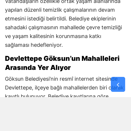
Vatandaşların özellikle ortak yaşam alanlarında
yapılan düzenli temizlik çalışmalarının devam
etmesini istediği belirtildi. Belediye ekiplerinin
sahadaki çalışmasının mahallede çevre temizliği
ve yaşam kalitesinin korunmasına katkı
sağlaması hedefleniyor.
Devlettepe Göksun’un Mahalleleri
Arasında Yer Alıyor
Göksun Belediyesi’nin resmî internet sitesinde
Devlettepe, ilçeye bağlı mahallelerden biri olarak
kayıtlı bulunuyor. Belediye kayıtlarına göre
mahallenin muhtarlık bilgileri de kurumun
internet sitesi üzerinden yayımlanıyor.
Göksun Belediyesi, ilçe genelinde belediye