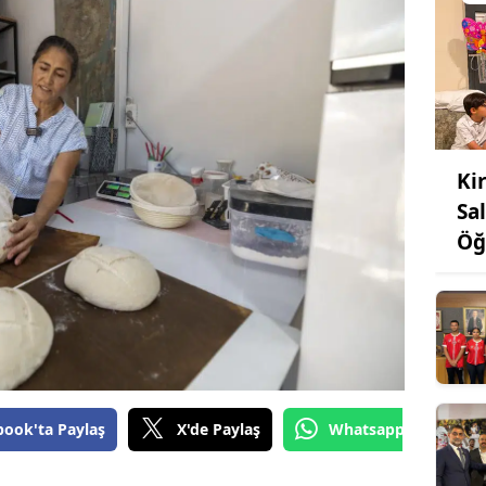
Ki
Sa
Öğ
book'ta Paylaş
X'de Paylaş
Whatsapp'tan Gönde