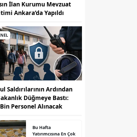
sın İlan Kurumu Mevzuat
itimi Ankara’da Yapıldı
MUHABİR: Elife Karaarslan
ENEL
ul Saldırılarının Ardından
Bakanlık Düğmeye Bastı:
 Bin Personel Alınacak
Bu Hafta
Yatırımcısına En Çok