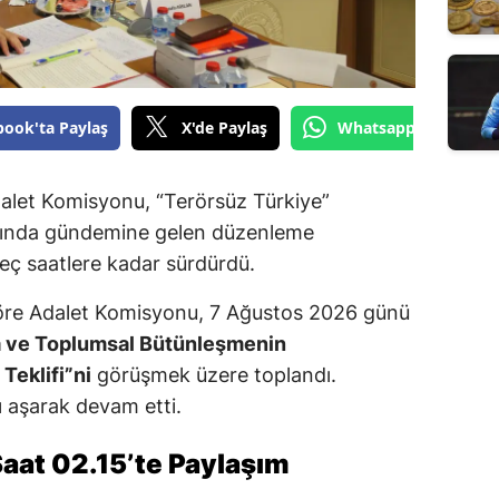
book'ta Paylaş
X'de Paylaş
Whatsapp'tan Gönde
dalet Komisyonu, “Terörsüz Türkiye”
mında gündemine gelen düzenleme
geç saatlere kadar sürdürdü.
re Adalet Komisyonu, 7 Ağustos 2026 günü
a ve Toplumsal Bütünleşmenin
Teklifi”ni
görüşmek üzere toplandı.
 aşarak devam etti.
aat 02.15’te Paylaşım