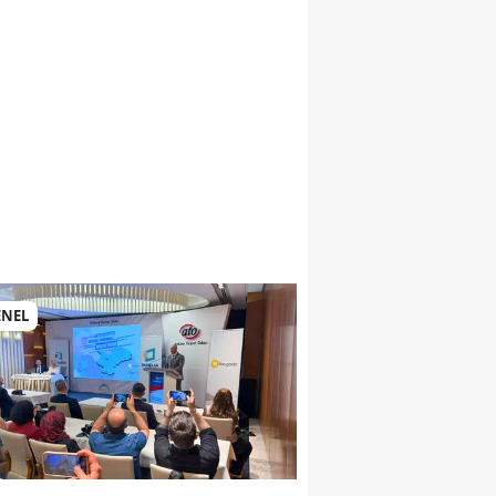
si
ENEL