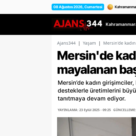
08 Ağustos 2026, Cumartesi
Kahramanmara
Ajans344
|
Yaşam
|
Mersin'de kadı
Mersin'de kad
mayalanan baş
Mersin’de kadın girişimciler,
desteklerle üretimlerini büy
tanıtmaya devam ediyor.
YAYINLAMA: 23 Eylül 2025 - 09:25
GÜNCELLEME: 2