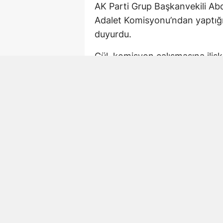
AK Parti Grup Başkanvekili Ab
Adalet Komisyonu’ndan yaptığı
duyurdu.
Gül, komisyon çalışmasına iliş
çalışmaya devam. 02.15 TBM
Paylaşımda AK Parti Kahramanm
de komisyondaki çalışmalara ka
Mehmet Şahin de Gec
AK Parti Kahramanmaraş Millet
Türkiye sürecine ilişkin yasal
mesaisini sürdürdü.
Şahin daha önce yaptığı açıkl
ve bağlantılı yapıların tasfiyesi