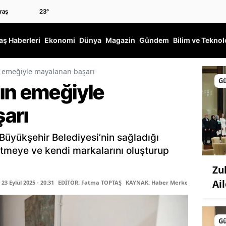
23
°
ş Haberleri
Ekonomi
Dünya
Magazin
Gündem
Bilim ve Teknol
n emeğiyle mayalanan başarı
G
ın emeğiyle
arı
 Büyükşehir Belediyesi’nin sağladığı
ütmeye ve kendi markalarını oluşturup
Zu
Ail
3 Eylül 2025 - 20:31
EDİTÖR: Fatma TOPTAŞ
KAYNAK: Haber Merkezi
G