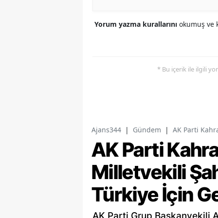
Yorum yazma kurallarını
okumuş ve k
* Bu içerik ile ilgili 
Ajans344
|
Gündem
|
AK Parti Kahr
AK Parti Kah
Milletvekili Ş
Türkiye İçin G
AK Parti Grup Başkanvekili 