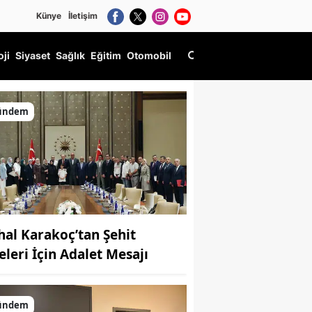
Künye
İletişim
oji
Siyaset
Sağlık
Eğitim
Otomobil
ündem
hal Karakoç’tan Şehit
eleri İçin Adalet Mesajı
ündem