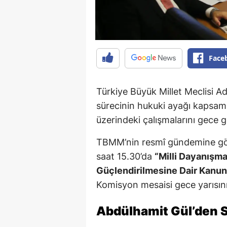
Face
Türkiye Büyük Millet Meclisi A
sürecinin hukuki ayağı kapsa
üzerindeki çalışmalarını gece 
TBMM’nin resmî gündemine gö
saat 15.30’da
“Milli Dayanışm
Güçlendirilmesine Dair Kanun 
Komisyon mesaisi gece yarısını
Abdülhamit Gül’den S