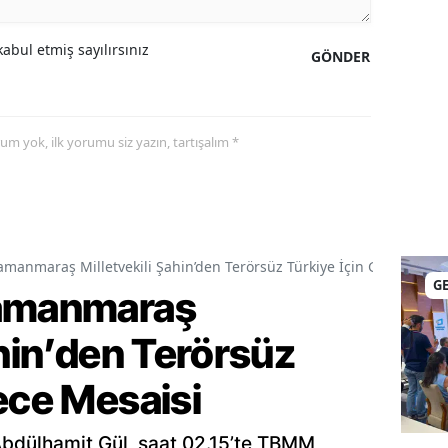
abul etmiş sayılırsınız
GÖNDER
yorum yok, ilk yorumu siz yazın, tartışalım *
amanmaraş Milletvekili Şahin’den Terörsüz Türkiye İçin Gece Mesai
G
ramanmaraş
ahin’den Terörsüz
ece Mesaisi
Abdülhamit Gül, saat 02.15’te TBMM