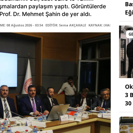
Ba
şmalardan paylaşım yaptı. Görüntülerde
Eğ
rof. Dr. Mehmet Şahin de yer aldı.
E: 08 Ağustos 2026 - 03:54
EDİTÖR: Sema AKÇAKALE
KAYNAK: (HABER MERKEZİ)
G
Ok
3 
30