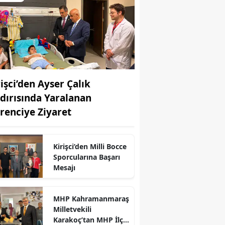
rişci’den Ayser Çalık
ldırısında Yaralanan
renciye Ziyaret
Kirişci’den Milli Bocce
Sporcularına Başarı
Mesajı
r
MHP Kahramanmaraş
Milletvekili
Karakoç’tan MHP İlçe