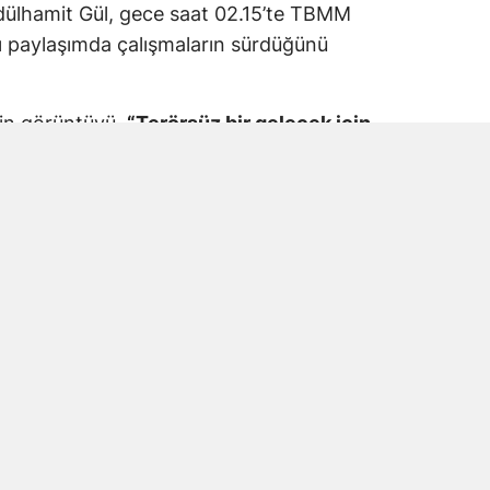
dülhamit Gül, gece saat 02.15’te TBMM
 paylaşımda çalışmaların sürdüğünü
kin görüntüyü,
“Terörsüz bir gelecek için
M Adalet Komisyonu”
ifadeleriyle paylaştı.
araş Milletvekili Prof. Dr. Mehmet Şahin’in
tıldığı görüldü.
e Mesaisinde Yer Aldı
vekili Prof. Dr. Mehmet Şahin, Terörsüz
 düzenleme çalışmalarında TBMM’deki
amalarda, sürecin temel amacının PKK/KCK
 ile silahların bırakılmasının ardından