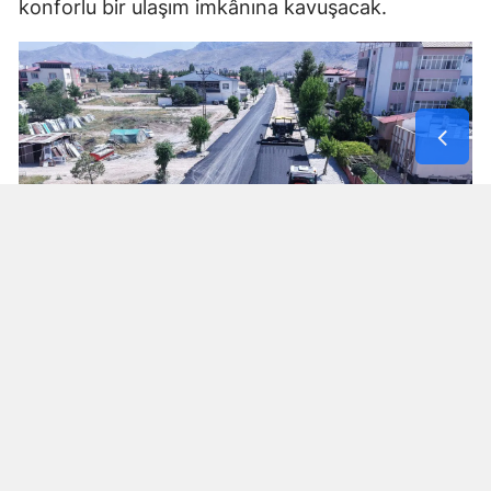
konforlu bir ulaşım imkânına kavuşacak.
Hacı Esat Efendi Caddesi Rezerv Alanlara
Ulaşımı Güçlendiriyor
Elbistan’da sürdürülen önemli çalışmalardan biri