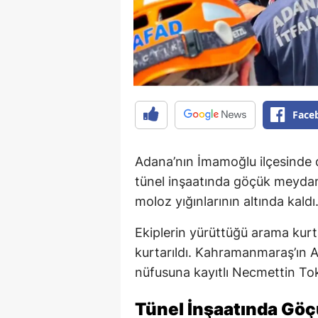
Face
Adana’nın İmamoğlu ilçesinde
tünel inşaatında göçük meydana
moloz yığınlarının altında kaldı
Ekiplerin yürüttüğü arama kurta
kurtarıldı. Kahramanmaraş’ın An
nüfusuna kayıtlı Necmettin Tok
Tünel İnşaatında Gö