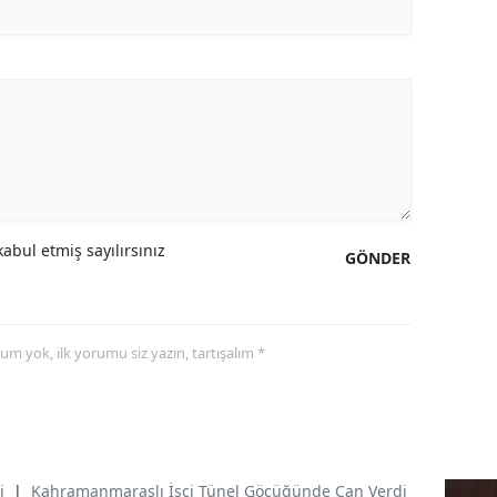
abul etmiş sayılırsınız
GÖNDER
yorum yok, ilk yorumu siz yazın, tartışalım *
i
|
Kahramanmaraşlı İşçi Tünel Göçüğünde Can Verdi