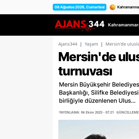
08 Ağustos 2026, Cumartesi
Kahramanmara
Ajans344
|
Yaşam
|
Mersin'de ulusla
Mersin'de ulusl
turnuvası
Mersin Büyükşehir Belediyesi
Başkanlığı, Silifke Belediyes
birliğiyle düzenlenen Ulus...
YAYINLAMA: 06 Ekim 2025 - 07:21
GÜNCELLEME: 