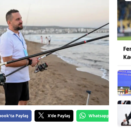
Fe
Ka
book'ta Paylaş
X'de Paylaş
Whatsapp'tan Gönde