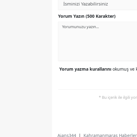
Yorum Yazın (500 Karakter)
Yorum yazma kurallarını
okumuş ve k
* Bu içerik ile ilgili 
Ajans344
|
Kahramanmaraş Haberler