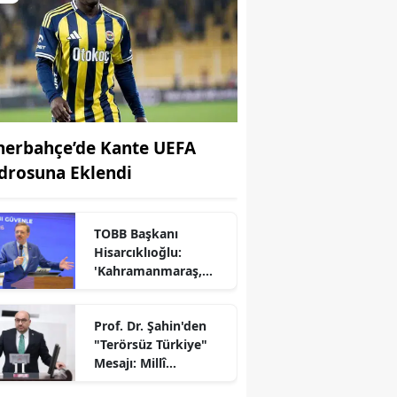
nerbahçe’de Kante UEFA
drosuna Eklendi
TOBB Başkanı
Hisarcıklıoğlu:
'Kahramanmaraş,
Türkiye Ekonomisinin
Lokomotif
Prof. Dr. Şahin'den
Şehirlerinden
"Terörsüz Türkiye"
Birisidir'
r
Mesajı: Millî
Dayanışma İçin