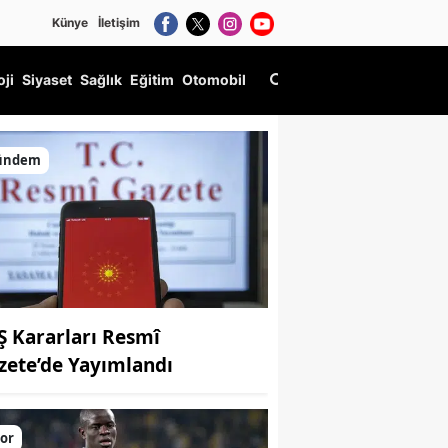
Künye
İletişim
oji
Siyaset
Sağlık
Eğitim
Otomobil
ündem
Ş Kararları Resmî
zete’de Yayımlandı
or