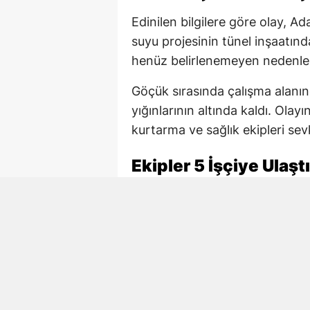
Edinilen bilgilere göre olay, A
suyu projesinin tünel inşaatınd
henüz belirlenemeyen nedenl
Göçük sırasında çalışma alanın
yığınlarının altında kaldı. Ola
kurtarma ve sağlık ekipleri sevk
Ekipler 5 İşçiye Ulaştı
AFAD, itfaiye ve sağlık ekiple
başlattı. Ekiplerin çalışmaları 
ulaşıldı.
Göçükten çıkarılan 4 işçi yaralı 
tedavi altına alınırken, Necmett