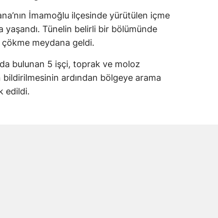
dana’nın İmamoğlu ilçesinde yürütülen içme
a yaşandı. Tünelin belirli bir bölümünde
e çökme meydana geldi.
da bulunan 5 işçi, toprak ve moloz
yın bildirilmesinin ardından bölgeye arama
 edildi.
ri göçük bölgesinde arama kurtarma çalışması
sonucunda toprak altında kalan işçilere
olarak hastaneye kaldırıldı. Yaralı işçiler
in Tok’un yaşamını yitirdiği belirlendi.