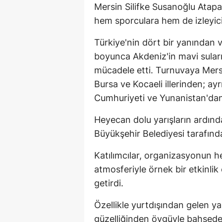
Mersin Silifke Susanoğlu Atapar
hem sporculara hem de izleyici
Türkiye'nin dört bir yanından 
boyunca Akdeniz'in mavi sular
mücadele etti. Turnuvaya Mersi
Bursa ve Kocaeli illerinden; a
Cumhuriyeti ve Yunanistan'dan 
Heyecan dolu yarışların ardın
Büyükşehir Belediyesi tarafınd
Katılımcılar, organizasyonun 
atmosferiyle örnek bir etkinlik
getirdi.
Özellikle yurtdışından gelen ya
güzelliğinden övgüyle bahseder