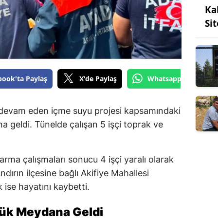
Ka
Si
book'ta Paylaş
X'de Paylaş
Whatsapp'tan Gönde
 devam eden içme suyu projesi kapsamındaki
 geldi. Tünelde çalışan 5 işçi toprak ve
.
rma çalışmaları sonucu 4 işçi yaralı olarak
dırın ilçesine bağlı Akifiye Mahallesi
 ise hayatını kaybetti.
çük Meydana Geldi