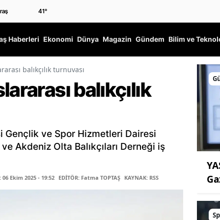
41
°
ş Haberleri
Ekonomi
Dünya
Magazin
Gündem
Bilim ve Teknol
rarası balıkçılık turnuvası
G
ararası balıkçılık
 Gençlik ve Spor Hizmetleri Dairesi
i ve Akdeniz Olta Balıkçıları Derneği iş
YA
Ga
06 Ekim 2025 - 19:52
EDİTÖR: Fatma TOPTAŞ
KAYNAK: RSS
Sp