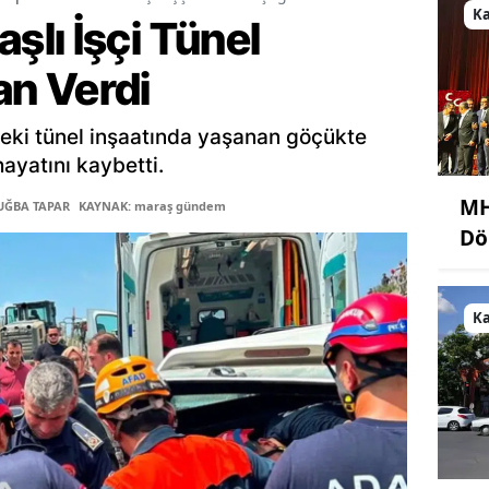
K
lı İşçi Tünel
n Verdi
eki tünel inşaatında yaşanan göçükte
hayatını kaybetti.
MH
TUĞBA TAPAR
KAYNAK: maraş gündem
Dö
K