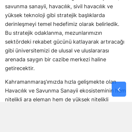
savunma sanayii, havacılık, sivil havacılık ve
yüksek teknoloji gibi stratejik başlıklarda
derinleşmeyi temel hedefimiz olarak belirledik.
Bu stratejik odaklanma, mezunlarımızın
sektördeki rekabet gücünü katlayarak artıracağı
gibi üniversitemizi de ulusal ve uluslararası
arenada saygın bir cazibe merkezi haline
getirecektir.
Kahramanmaraş’ımızda hızla gelişmekte olan
Havacılık ve Savunma Sanayii ekosisteminin hem
nitelikli ara eleman hem de yüksek nitelikli
mühendis ve uzman ihtiyaçlarını karşılamaya,
aynı zamanda sektöre güçlü bir bilimsel altyapı
sunmaya kararlıyız. Şehrimizi ve bölgesini bu