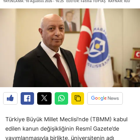
YAYINLAMA: 10 Ağustos 2026 - 16:25
EDİTÖR: Fatma TOPTAŞ
KAYNAK: KİÜ
Türkiye Büyük Millet Meclisi’nde (TBMM) kabul
edilen kanun değişikliğinin Resmî Gazete’de
yayımlanmasıyla birlikte, üniversitenin adı