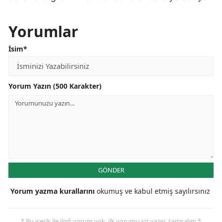
Yorumlar
İsim*
Yorum Yazın (500 Karakter)
GÖNDER
Yorum yazma kurallarını
okumuş ve kabul etmiş sayılırsınız
* Bu içerik ile ilgili yorum yok, ilk yorumu siz yazın, tartışalım *