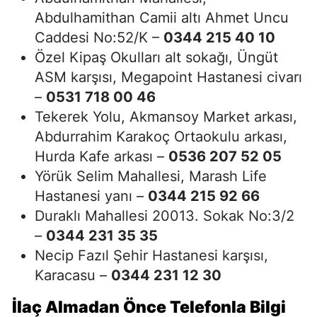
Abdulhamithan Camii altı Ahmet Uncu
Caddesi No:52/K –
0344 215 40 10
Özel Kipaş Okulları alt sokağı, Üngüt
ASM karşısı, Megapoint Hastanesi civarı
–
0531 718 00 46
Tekerek Yolu, Akmansoy Market arkası,
Abdurrahim Karakoç Ortaokulu arkası,
Hurda Kafe arkası –
0536 207 52 05
Yörük Selim Mahallesi, Marash Life
Hastanesi yanı –
0344 215 92 66
Duraklı Mahallesi 20013. Sokak No:3/2
–
0344 231 35 35
Necip Fazıl Şehir Hastanesi karşısı,
Karacasu –
0344 231 12 30
İlaç Almadan Önce Telefonla Bilgi