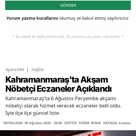
GÖNDER
Yorum yazma kurallarını
okumuş ve kabul etmiş sayılırsınız
* Bu içerik ile ilgili yorum yok, ilk yorumu siz yazın, tartışalım *
Ajans344
|
Sağlık
Kahramanmaraş'ta Akşam
Nöbetçi Eczaneler Açıklandı
Kahramanmaraş'ta 6 Ağustos Perşembe akşamı
nöbetçi olarak hizmet verecek eczaneler belli oldu.
İşte ilçe ilçe güncel liste.
YAYINLAMA: 06 Ağustos 2026 - 20:00
EDİTÖR: TUĞBA TAPAR
KAYNAK: eczane