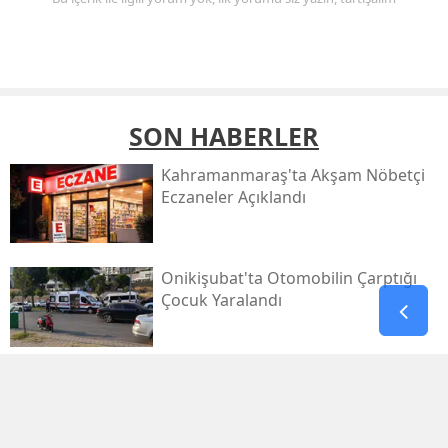
SON HABERLER
Kahramanmaraş'ta Akşam Nöbetçi
Eczaneler Açıklandı
Onikişubat'ta Otomobilin Çarptığı
Çocuk Yaralandı
Pazarcık’ta Yollar Büyükşehir’le
Yenileniyor