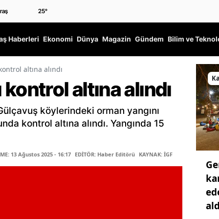
25
°
ş Haberleri
Ekonomi
Dünya
Magazin
Gündem
Bilim ve Teknol
ntrol altına alındı
K
kontrol altına alındı
Gülçavuş köylerindeki orman yangını
nda kontrol altına alındı. Yangında 15
E: 13 Ağustos 2025 - 16:17
EDİTÖR: Haber Editörü
KAYNAK: İGF
Ge
ka
ed
ald