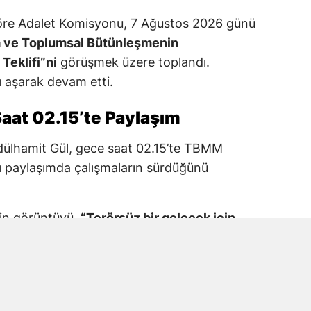
re Adalet Komisyonu, 7 Ağustos 2026 günü
a ve Toplumsal Bütünleşmenin
Teklifi”ni
görüşmek üzere toplandı.
 aşarak devam etti.
aat 02.15’te Paylaşım
dülhamit Gül, gece saat 02.15’te TBMM
 paylaşımda çalışmaların sürdüğünü
kin görüntüyü,
“Terörsüz bir gelecek için
M Adalet Komisyonu”
ifadeleriyle paylaştı.
araş Milletvekili Prof. Dr. Mehmet Şahin’in
tıldığı görüldü.