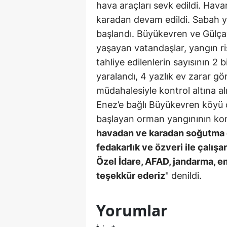
hava araçları sevk edildi. Hav
karadan devam edildi. Sabah
başlandı. Büyükevren ve Gülçav
yaşayan vatandaşlar, yangın ri
tahliye edilenlerin sayısının 2 
yaralandı, 4 yazlık ev zarar g
müdahalesiyle kontrol altına al
Enez’e bağlı Büyükevren köyü 
başlayan orman yangınının kontro
havadan ve karadan soğutma ç
fedakarlık ve özveri ile çalışa
Özel İdare, AFAD, jandarma, e
teşekkür ederiz
" denildi.
Yorumlar