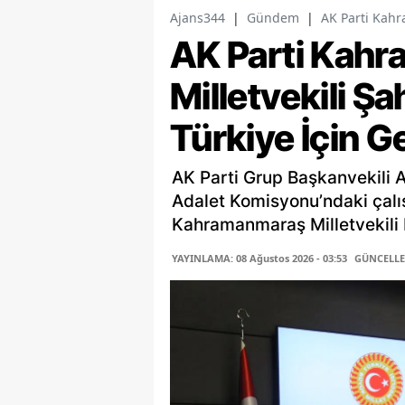
Ajans344
|
Gündem
|
AK Parti Kahr
AK Parti Kah
Milletvekili Ş
Türkiye İçin G
AK Parti Grup Başkanvekili 
Adalet Komisyonu’ndaki çalı
Kahramanmaraş Milletvekili P
YAYINLAMA: 08 Ağustos 2026 - 03:53
GÜNCELLEM