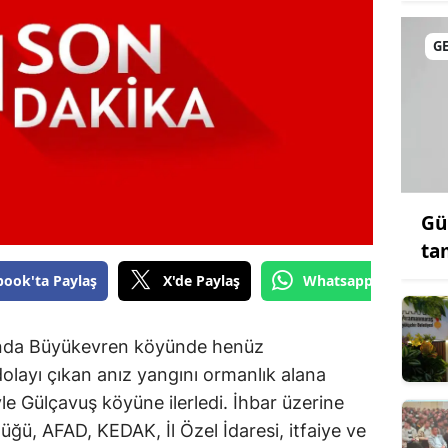
G
Gü
ta
book'ta Paylaş
X'de Paylaş
Whatsapp'tan Gönde
rında Büyükevren köyünde henüz
layı çıkan anız yangını ormanlık alana
iyle Gülçavuş köyüne ilerledi. İhbar üzerine
ü, AFAD, KEDAK, İl Özel İdaresi, itfaiye ve