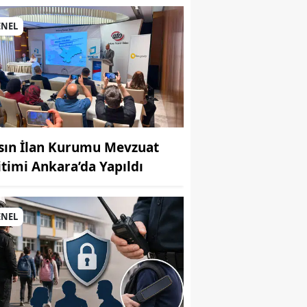
si
ENEL
sın İlan Kurumu Mevzuat
itimi Ankara’da Yapıldı
MUHABİR: Elife Karaarslan
ENEL