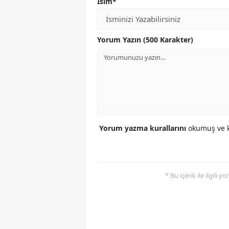
İsim*
Yorum Yazın (500 Karakter)
Yorum yazma kurallarını
okumuş ve k
* Bu içerik ile ilgili 