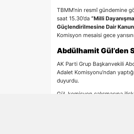
TBMM’nin resmî gündemine gö
saat 15.30’da
“Milli Dayanışm
Güçlendirilmesine Dair Kanun 
Komisyon mesaisi gece yarısını
Abdülhamit Gül’den S
AK Parti Grup Başkanvekili Ab
Adalet Komisyonu’ndan yaptığı
duyurdu.
Gül, komisyon çalışmasına iliş
çalışmaya devam. 02.15 TBM
Paylaşımda AK Parti Kahramanm
de komisyondaki çalışmalara ka