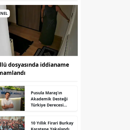
ENEL
llü dosyasında iddianame
mamlandı
r
Pusula Maraş’ın
Akademik Desteği
Türkiye Derecesi
Getirdi
10 Yıllık Firari Burkay
Karatepe Yakalandı