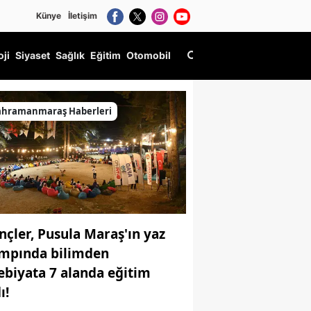
Künye
İletişim
oji
Siyaset
Sağlık
Eğitim
Otomobil
ahramanmaraş Haberleri
nçler, Pusula Maraş'ın yaz
mpında bilimden
ebiyata 7 alanda eğitim
ı!