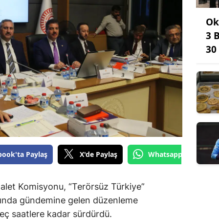
Ok
3 
30
book'ta Paylaş
X'de Paylaş
Whatsapp'tan Gönde
dalet Komisyonu, “Terörsüz Türkiye”
mında gündemine gelen düzenleme
geç saatlere kadar sürdürdü.