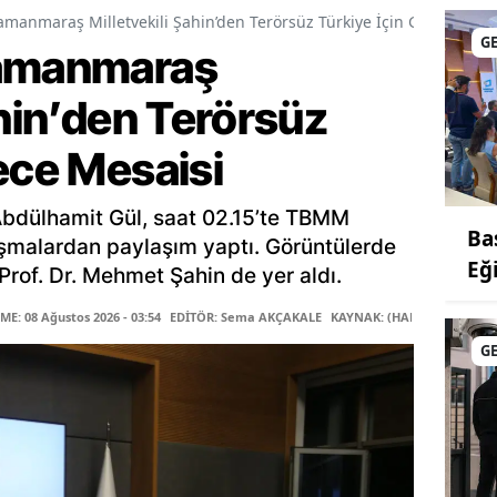
amanmaraş Milletvekili Şahin’den Terörsüz Türkiye İçin Gece Mesai
G
ramanmaraş
ahin’den Terörsüz
ece Mesaisi
Abdülhamit Gül, saat 02.15’te TBMM
Ba
şmalardan paylaşım yaptı. Görüntülerde
Eğ
rof. Dr. Mehmet Şahin de yer aldı.
E: 08 Ağustos 2026 - 03:54
EDİTÖR: Sema AKÇAKALE
KAYNAK: (HABER MERKEZİ)
G