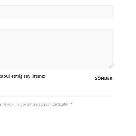
abul etmiş sayılırsınız
GÖNDER
yorum yok, ilk yorumu siz yazın, tartışalım *