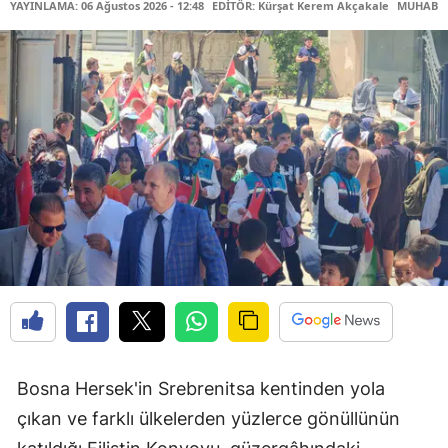
YAYINLAMA: 06 Ağustos 2026 - 12:48
EDİTÖR: Kürşat Kerem Akçakale
MUHABİR:
Bosna Hersek'in Srebrenitsa kentinden yola
çıkan ve farklı ülkelerden yüzlerce gönüllünün