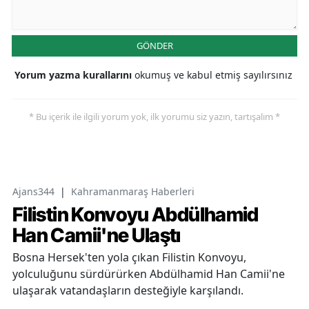
GÖNDER
Yorum yazma kurallarını
okumuş ve kabul etmiş sayılırsınız
* Bu içerik ile ilgili yorum yok, ilk yorumu siz yazın, tartışalım *
Ajans344
|
Kahramanmaraş Haberleri
Filistin Konvoyu Abdülhamid
Han Camii'ne Ulaştı
Bosna Hersek'ten yola çıkan Filistin Konvoyu,
yolculuğunu sürdürürken Abdülhamid Han Camii'ne
ulaşarak vatandaşların desteğiyle karşılandı.