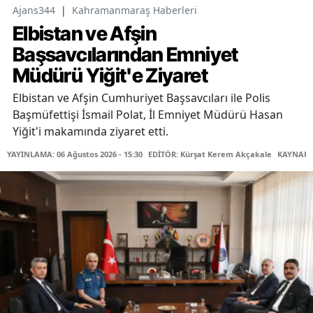
Ajans344
|
Kahramanmaraş Haberleri
Elbistan ve Afşin
Başsavcılarından Emniyet
Müdürü Yiğit'e Ziyaret
Elbistan ve Afşin Cumhuriyet Başsavcıları ile Polis
Başmüfettişi İsmail Polat, İl Emniyet Müdürü Hasan
Yiğit'i makamında ziyaret etti.
YAYINLAMA: 06 Ağustos 2026 - 15:30
EDİTÖR: Kürşat Kerem Akçakale
KAYNAK: 