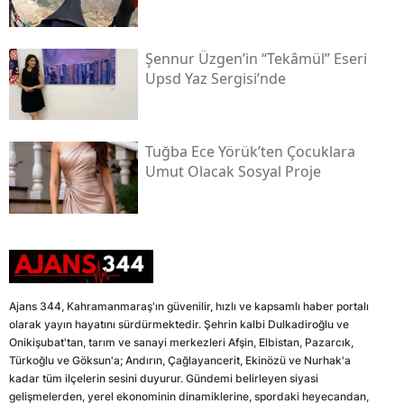
Şennur Üzgen’in “tekâmül” Eseri
Upsd Yaz Sergisi’nde
Tuğba Ece Yörük’ten Çocuklara
Umut Olacak Sosyal Proje
Ajans 344, Kahramanmaraş'ın güvenilir, hızlı ve kapsamlı haber portalı
olarak yayın hayatını sürdürmektedir. Şehrin kalbi Dulkadiroğlu ve
Onikişubat'tan, tarım ve sanayi merkezleri Afşin, Elbistan, Pazarcık,
Türkoğlu ve Göksun'a; Andırın, Çağlayancerit, Ekinözü ve Nurhak'a
kadar tüm ilçelerin sesini duyurur. Gündemi belirleyen siyasi
gelişmelerden, yerel ekonominin dinamiklerine, spordaki heyecandan,