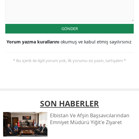
GÖNDER
Yorum yazma kurallarını
okumuş ve kabul etmiş sayılırsınız
* Bu içerik ile ilgili yorum yok, ilk yorumu siz yazın, tartışalım *
SON HABERLER
Elbistan Ve Afşin Başsavcılarından
Emniyet Müdürü Yiğit'e Ziyaret