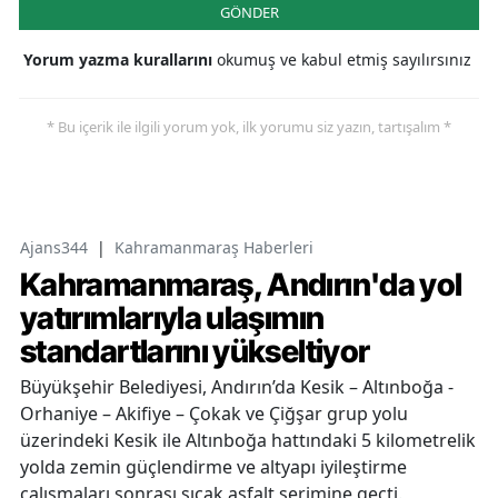
GÖNDER
Yorum yazma kurallarını
okumuş ve kabul etmiş sayılırsınız
* Bu içerik ile ilgili yorum yok, ilk yorumu siz yazın, tartışalım *
Ajans344
|
Kahramanmaraş Haberleri
Kahramanmaraş, Andırın'da yol
yatırımlarıyla ulaşımın
standartlarını yükseltiyor
Büyükşehir Belediyesi, Andırın’da Kesik – Altınboğa -
Orhaniye – Akifiye – Çokak ve Çiğşar grup yolu
üzerindeki Kesik ile Altınboğa hattındaki 5 kilometrelik
yolda zemin güçlendirme ve altyapı iyileştirme
çalışmaları sonrası sıcak asfalt serimine geçti.