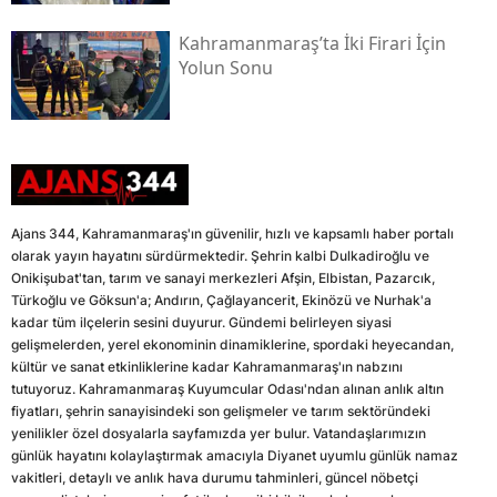
Kahramanmaraş’ta İki Firari İçin
Yolun Sonu
Ajans 344, Kahramanmaraş'ın güvenilir, hızlı ve kapsamlı haber portalı
olarak yayın hayatını sürdürmektedir. Şehrin kalbi Dulkadiroğlu ve
Onikişubat'tan, tarım ve sanayi merkezleri Afşin, Elbistan, Pazarcık,
Türkoğlu ve Göksun'a; Andırın, Çağlayancerit, Ekinözü ve Nurhak'a
kadar tüm ilçelerin sesini duyurur. Gündemi belirleyen siyasi
gelişmelerden, yerel ekonominin dinamiklerine, spordaki heyecandan,
kültür ve sanat etkinliklerine kadar Kahramanmaraş'ın nabzını
tutuyoruz. Kahramanmaraş Kuyumcular Odası'ndan alınan anlık altın
fiyatları, şehrin sanayisindeki son gelişmeler ve tarım sektöründeki
yenilikler özel dosyalarla sayfamızda yer bulur. Vatandaşlarımızın
günlük hayatını kolaylaştırmak amacıyla Diyanet uyumlu günlük namaz
vakitleri, detaylı ve anlık hava durumu tahminleri, güncel nöbetçi