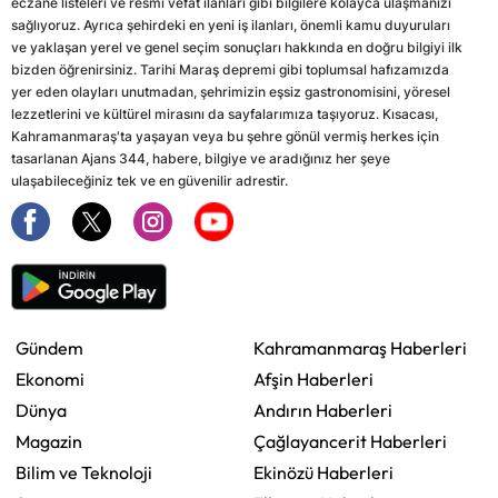
eczane listeleri ve resmi vefat ilanları gibi bilgilere kolayca ulaşmanızı
sağlıyoruz. Ayrıca şehirdeki en yeni iş ilanları, önemli kamu duyuruları
ve yaklaşan yerel ve genel seçim sonuçları hakkında en doğru bilgiyi ilk
bizden öğrenirsiniz. Tarihi Maraş depremi gibi toplumsal hafızamızda
yer eden olayları unutmadan, şehrimizin eşsiz gastronomisini, yöresel
lezzetlerini ve kültürel mirasını da sayfalarımıza taşıyoruz. Kısacası,
Kahramanmaraş'ta yaşayan veya bu şehre gönül vermiş herkes için
tasarlanan Ajans 344, habere, bilgiye ve aradığınız her şeye
ulaşabileceğiniz tek ve en güvenilir adrestir.
Gündem
Kahramanmaraş Haberleri
Ekonomi
Afşin Haberleri
Dünya
Andırın Haberleri
Magazin
Çağlayancerit Haberleri
Bilim ve Teknoloji
Ekinözü Haberleri