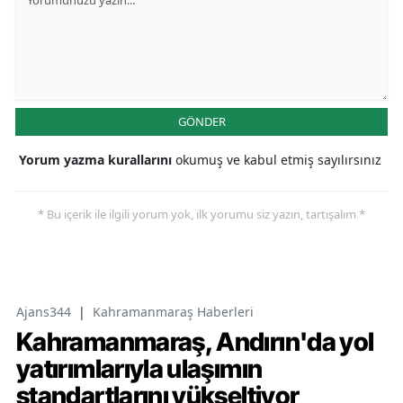
GÖNDER
Yorum yazma kurallarını
okumuş ve kabul etmiş sayılırsınız
* Bu içerik ile ilgili yorum yok, ilk yorumu siz yazın, tartışalım *
Ajans344
|
Kahramanmaraş Haberleri
Kahramanmaraş, Andırın'da yol
yatırımlarıyla ulaşımın
standartlarını yükseltiyor