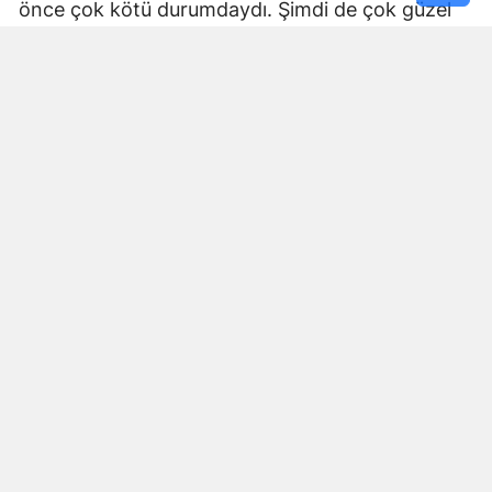
önce çok kötü durumdaydı. Şimdi de çok güzel
hale getiriliyor. Büyükşehir Belediye Başkanımız
Fırat Görgel’e verdiği hizmetten dolayı çok
teşekkür ederim. Bizleri tozdan topraktan
kurtardı” dedi. Yapılan bakım, onarım ve asfalt
uygulamaları sayesinde ulaşımın daha güvenli ve
konforlu hale geldiğini söyleyen bir diğer mahalle
sakini İsmail Öksüz, “Yolumuz bozuktu. Bu yıl çok
yağmur yağdığı için yollarımızda çökmeler
oluşmuştu. Sağ olsun Büyükşehir Belediye
Başkanımız Fırat Görgel hizmet anlayışı ile
yollarımızı yaptı. Otoban gibi yol oldu burası”
ifadelerini kullandı.