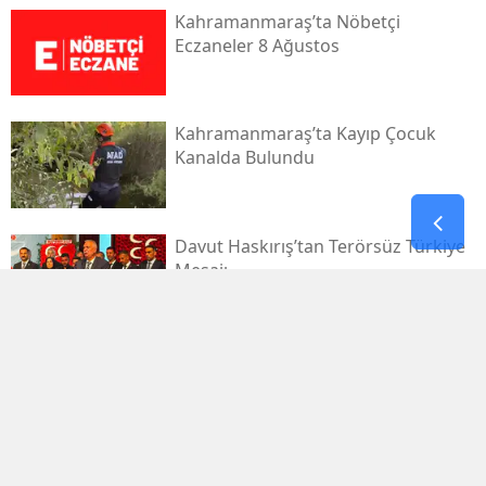
Kahramanmaraş’ta Nöbetçi
Eczaneler 8 Ağustos
Kahramanmaraş’ta Kayıp Çocuk
Kanalda Bulundu
Davut Haskırış’tan Terörsüz Türkiye
Mesajı
Kahramanmaraşlı İşçi Tünel
Göçüğünde Can Verdi
Mhp Dulkadiroğlu’nda Yeni Dönem