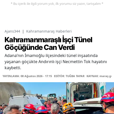
* Bu içerik ile ilgili yorum yok, ilk yorumu siz yazın, tartışalım *
Ajans344
|
Kahramanmaraş Haberleri
Kahramanmaraşlı İşçi Tünel
Göçüğünde Can Verdi
Adana’nın İmamoğlu ilçesindeki tünel inşaatında
yaşanan göçükte Andırınlı işçi Necmettin Tok hayatını
kaybetti.
YAYINLAMA: 08 Ağustos 2026 - 17:15
EDİTÖR: TUĞBA TAPAR
KAYNAK: maraş gü