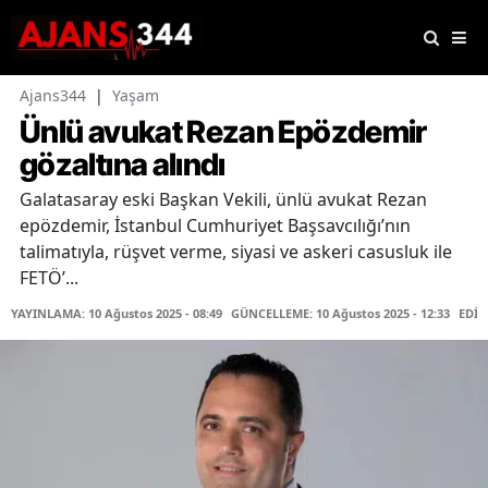
Ajans344
|
Yaşam
Ünlü avukat Rezan Epözdemir
gözaltına alındı
Galatasaray eski Başkan Vekili, ünlü avukat Rezan
epözdemir, İstanbul Cumhuriyet Başsavcılığı’nın
talimatıyla, rüşvet verme, siyasi ve askeri casusluk ile
FETÖ’...
YAYINLAMA: 10 Ağustos 2025 - 08:49
GÜNCELLEME: 10 Ağustos 2025 - 12:33
EDİT