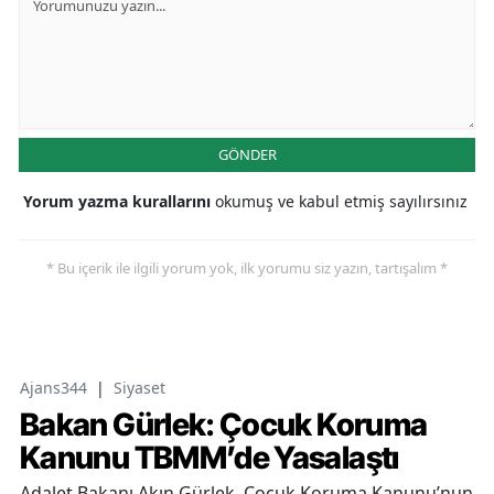
GÖNDER
Yorum yazma kurallarını
okumuş ve kabul etmiş sayılırsınız
* Bu içerik ile ilgili yorum yok, ilk yorumu siz yazın, tartışalım *
Ajans344
|
Siyaset
Bakan Gürlek: Çocuk Koruma
Kanunu TBMM’de Yasalaştı
Adalet Bakanı Akın Gürlek, Çocuk Koruma Kanunu’nun