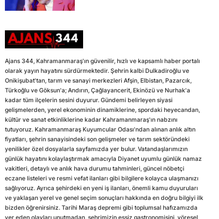
Ajans 344, Kahramanmaraş'ın güvenilir, hızlı ve kapsamlı haber portalı
olarak yayın hayatını sürdürmektedir. Şehrin kalbi Dulkadiroğlu ve
Onikişubat'tan, tarım ve sanayi merkezleri Afşin, Elbistan, Pazarcık,
Türkoğlu ve Göksun'a; Andırın, Çağlayancerit, Ekinözü ve Nurhak'a
kadar tüm ilçelerin sesini duyurur. Gündemi belirleyen siyasi
gelişmelerden, yerel ekonominin dinamiklerine, spordaki heyecandan,
kültür ve sanat etkinliklerine kadar Kahramanmaraş'ın nabzını
tutuyoruz. Kahramanmaraş Kuyumcular Odası'ndan alınan anlık altın
fiyatları, şehrin sanayisindeki son gelişmeler ve tarım sektöründeki
yenilikler özel dosyalarla sayfamızda yer bulur. Vatandaşlarımızın
günlük hayatını kolaylaştırmak amacıyla Diyanet uyumlu günlük namaz
vakitleri, detaylı ve anlık hava durumu tahminleri, güncel nöbetçi
eczane listeleri ve resmi vefat ilanları gibi bilgilere kolayca ulaşmanızı
sağlıyoruz. Ayrıca şehirdeki en yeni iş ilanları, önemli kamu duyuruları
ve yaklaşan yerel ve genel seçim sonuçları hakkında en doğru bilgiyi ilk
bizden öğrenirsiniz. Tarihi Maraş depremi gibi toplumsal hafızamızda
yer eden olayları unutmadan, şehrimizin eşsiz gastronomisini, yöresel