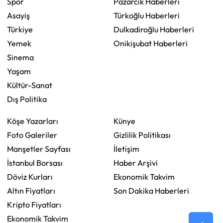
Spor
Pazarcık Haberleri
Asayiş
Türkoğlu Haberleri
Türkiye
Dulkadiroğlu Haberleri
Yemek
Onikişubat Haberleri
Sinema
Yaşam
Kültür-Sanat
Dış Politika
Köşe Yazarları
Künye
Foto Galeriler
Gizlilik Politikası
Manşetler Sayfası
İletişim
İstanbul Borsası
Haber Arşivi
Döviz Kurları
Ekonomik Takvim
Altın Fiyatları
Son Dakika Haberleri
Kripto Fiyatları
Ekonomik Takvim