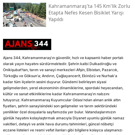
Kahramanmaraş'ta 145 Km'lik Zorlu
Etapta Nefes Kesen Bisiklet Yarışı
Yapıldı
Ajans 344, Kahramanmaraş'ın güvenilir, hızlı ve kapsamlı haber portalı
olarak yayın hayatını sürdürmektedir. Şehrin kalbi Dulkadiroğlu ve
Onikişubat'tan, tarım ve sanayi merkezleri Afşin, Elbistan, Pazarcık,
Türkoğlu ve Göksun'a; Andırın, Çağlayancerit, Ekinözü ve Nurhak'a
kadar tüm ilçelerin sesini duyurur. Gündemi belirleyen siyasi
gelişmelerden, yerel ekonominin dinamiklerine, spordaki heyecandan,
kültür ve sanat etkinliklerine kadar Kahramanmaraş'ın nabzını
tutuyoruz. Kahramanmaraş Kuyumcular Odası'ndan alınan anlık altın
fiyatları, şehrin sanayisindeki son gelişmeler ve tarım sektöründeki
yenilikler özel dosyalarla sayfamızda yer bulur. Vatandaşlarımızın
günlük hayatını kolaylaştırmak amacıyla Diyanet uyumlu günlük namaz
vakitleri, detaylı ve anlık hava durumu tahminleri, güncel nöbetçi
eczane listeleri ve resmi vefat ilanları gibi bilgilere kolayca ulaşmanızı