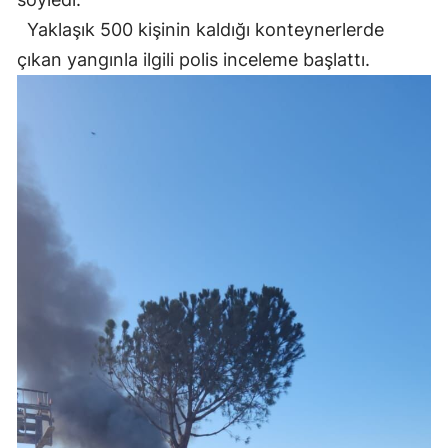
Yaklaşık 500 kişinin kaldığı konteynerlerde
çıkan yangınla ilgili polis inceleme başlattı.