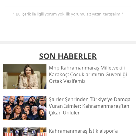
* Bu içerik ile ilgili yorum yok, ilk yorumu siz yazın, tartışalım *
SON HABERLER
Mhp Kahramanmaraş Milletvekili
Karakoç: Çocuklarımızın Güvenliği
Ortak Vazifemiz
Şairler Şehrinden Türkiye’ye Damga
Vuran İsimler: Kahramanmaraş’tan
Çıkan Ünlüler
Kahramanmaraş İstiklalspor’a