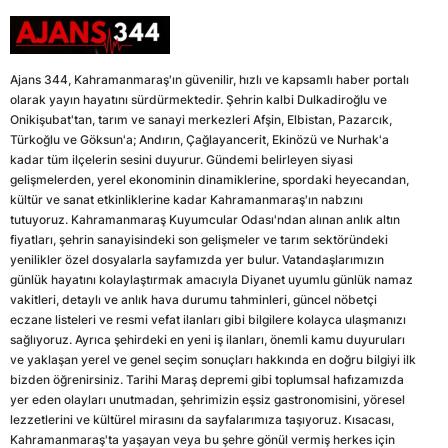
Ajans 344, Kahramanmaraş'ın güvenilir, hızlı ve kapsamlı haber portalı
olarak yayın hayatını sürdürmektedir. Şehrin kalbi Dulkadiroğlu ve
Onikişubat'tan, tarım ve sanayi merkezleri Afşin, Elbistan, Pazarcık,
Türkoğlu ve Göksun'a; Andırın, Çağlayancerit, Ekinözü ve Nurhak'a
kadar tüm ilçelerin sesini duyurur. Gündemi belirleyen siyasi
gelişmelerden, yerel ekonominin dinamiklerine, spordaki heyecandan,
kültür ve sanat etkinliklerine kadar Kahramanmaraş'ın nabzını
tutuyoruz. Kahramanmaraş Kuyumcular Odası'ndan alınan anlık altın
fiyatları, şehrin sanayisindeki son gelişmeler ve tarım sektöründeki
yenilikler özel dosyalarla sayfamızda yer bulur. Vatandaşlarımızın
günlük hayatını kolaylaştırmak amacıyla Diyanet uyumlu günlük namaz
vakitleri, detaylı ve anlık hava durumu tahminleri, güncel nöbetçi
eczane listeleri ve resmi vefat ilanları gibi bilgilere kolayca ulaşmanızı
sağlıyoruz. Ayrıca şehirdeki en yeni iş ilanları, önemli kamu duyuruları
ve yaklaşan yerel ve genel seçim sonuçları hakkında en doğru bilgiyi ilk
bizden öğrenirsiniz. Tarihi Maraş depremi gibi toplumsal hafızamızda
yer eden olayları unutmadan, şehrimizin eşsiz gastronomisini, yöresel
lezzetlerini ve kültürel mirasını da sayfalarımıza taşıyoruz. Kısacası,
Kahramanmaraş'ta yaşayan veya bu şehre gönül vermiş herkes için