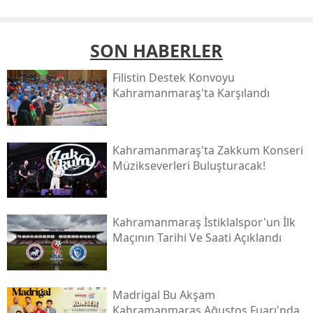
SON HABERLER
Filistin Destek Konvoyu
Kahramanmaraş'ta Karşılandı
Kahramanmaraş'ta Zakkum Konseri
Müzikseverleri Buluşturacak!
Kahramanmaraş İstiklalspor'un İlk
Maçının Tarihi Ve Saati Açıklandı
Madrigal Bu Akşam
Kahramanmaraş Ağustos Fuarı'nda