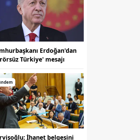
mhurbaşkanı Erdoğan'dan
erörsüz Türkiye' mesajı
ündem
rvişoğlu: İhanet belgesini