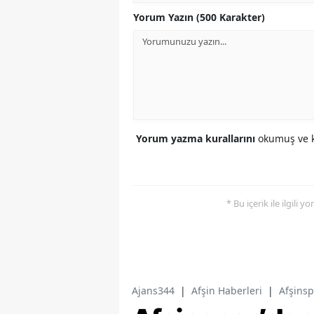
Yorum Yazın (500 Karakter)
Yorum yazma kurallarını
okumuş ve k
* Bu içerik ile ilgili 
Ajans344
|
Afşin Haberleri
|
Afşinsp