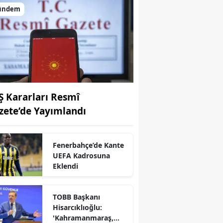
ündem
Ş Kararları Resmî
zete’de Yayımlandı
Fenerbahçe’de Kante
UEFA Kadrosuna
Eklendi
r
TOBB Başkanı
Hisarcıklıoğlu:
'Kahramanmaraş,