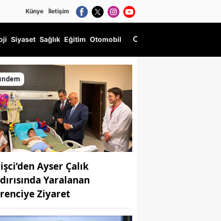
Künye
İletişim
oji
Siyaset
Sağlık
Eğitim
Otomobil
ündem
rişci’den Ayser Çalık
ldırısında Yaralanan
renciye Ziyaret