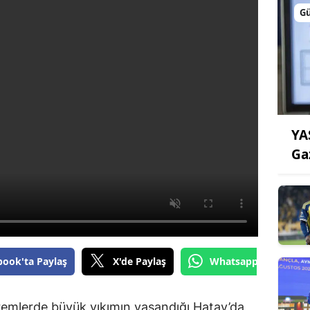
G
YA
Ga
book'ta Paylaş
X'de Paylaş
Whatsapp'tan Gönde
mlerde büyük yıkımın yaşandığı Hatay’da