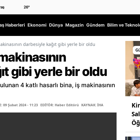
26
°
ş Haberleri
Ekonomi
Dünya
Magazin
Gündem
Bilim ve Teknol
makinasının darbesiyle kağıt gibi yerle bir oldu
G
ş makinasının
t gibi yerle bir oldu
lunan 4 katlı hasarlı bina, iş makinasının
Ki
 09 Şubat 2024 - 11:23
EDİTÖR: Haber Editörü
KAYNAK: İHA
Sa
Öğ