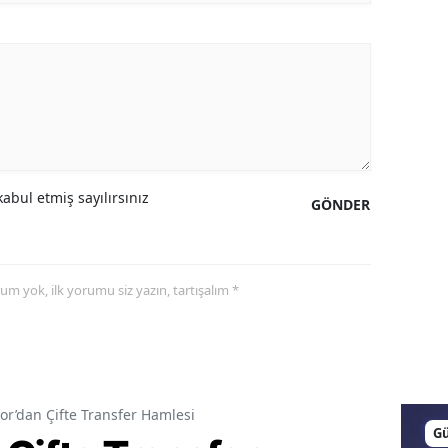
abul etmiş sayılırsınız
GÖNDER
yorum yok, ilk yorumu siz yazın, tartışalım *
or’dan Çifte Transfer Hamlesi
G