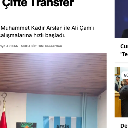
Çifte Transfer
 Muhammet Kadir Arslan ile Ali Çam’ı
lışmalarına hızlı başladı.
Cu
tiye ARIKAN
MUHABİR: Elife Karaarslan
'T
G
De