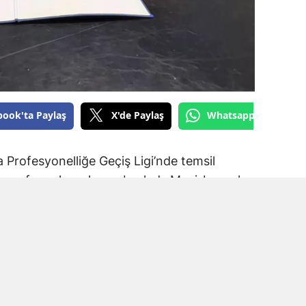
book'ta Paylaş
X'de Paylaş
Whatsapp'tan Gönde
Profesyonelliğe Geçiş Ligi’nde temsil
ransfer çalışmalarına başladı. Mavi-beyazlı
a Spor forması giyen Muhammet Kadir Arslan
.