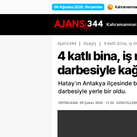
06 Ağustos 2026, Perşembe
Kahramanmara
Ajans344
|
Asayiş
|
4 katlı bina, iş 
4 katlı bina, i
darbesiyle kağı
Hatay’ın Antakya ilçesinde bu
darbesiyle yerle bir oldu.
YAYINLAMA: 09 Şubat 2024 - 11:20
GÜNCELLEME: