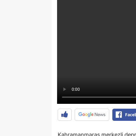
Face
Kahramanmaraş merkezli depre