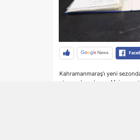
Face
Kahramanmaraş’ı yeni sezonda 
etmeye hazırlanan Afşinspor, t
ekip, son olarak Elbistan Fed
ve Ali Çam ile anlaşmaya vardı