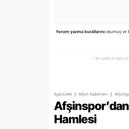
Yorum yazma kurallarını
okumuş ve k
* Bu içerik ile ilgili 
Ajans344
|
Afşin Haberleri
|
Afşinsp
Afşinspor’dan 
Hamlesi