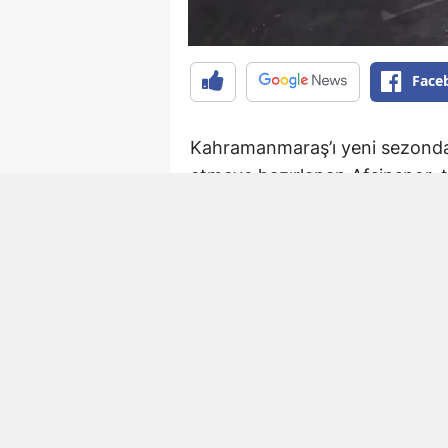
Face
Kahramanmaraş’ı yeni sezonda 
etmeye hazırlanan Afşinspor, t
ekip, son olarak Elbistan Fed
ve Ali Çam ile anlaşmaya vardı