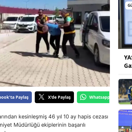
G
YA
Ga
book'ta Paylaş
X'de Paylaş
Whatsapp'tan Gönde
arından kesinleşmiş 46 yıl 10 ay hapis cezası
niyet Müdürlüğü ekiplerinin başarılı