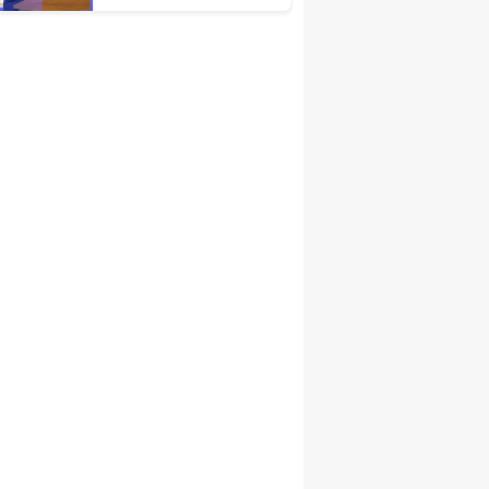
Türkiye Ekonomisinin
Lokomotif
Şehirlerinden
Birisidir'