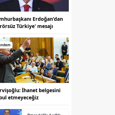
mhurbaşkanı Erdoğan'dan
erörsüz Türkiye' mesajı
ündem
rvişoğlu: İhanet belgesini
bul etmeyeceğiz