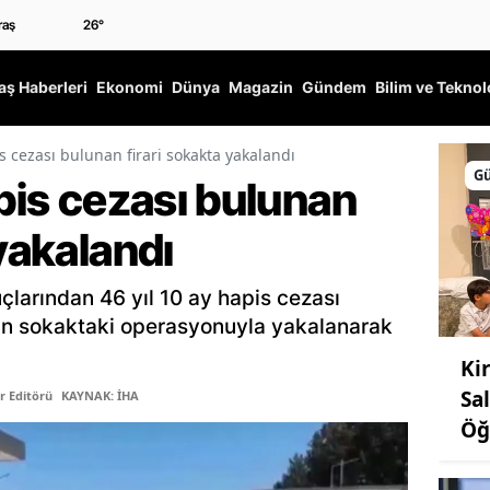
26
°
ş Haberleri
Ekonomi
Dünya
Magazin
Gündem
Bilim ve Teknol
is cezası bulunan firari sokakta yakalandı
G
apis cezası bulunan
 yakalandı
çlarından 46 yıl 10 ay hapis cezası
sin sokaktaki operasyonuyla yakalanarak
Ki
Sa
r Editörü
KAYNAK: İHA
Öğ