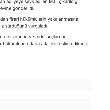
n adliyeye sevk edilen M.İ., çıkarıldığı
vine gönderildi.
ından firari hükümlülerin yakalanmasına
siz sürdüğünü vurguladı.
üredir aranan ve farklı suçlardan
ir hükümlünün daha adalete teslim edilmesi