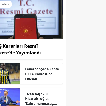
ündem
Ş Kararları Resmî
zete’de Yayımlandı
Fenerbahçe’de Kante
UEFA Kadrosuna
r
Eklendi
TOBB Başkanı
Hisarcıklıoğlu:
'Kahramanmaraş,