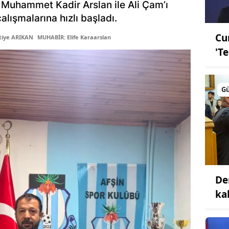
 Muhammet Kadir Arslan ile Ali Çam’ı
lışmalarına hızlı başladı.
Cu
tiye ARIKAN
MUHABİR: Elife Karaarslan
'T
G
De
ka