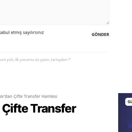
abul etmiş sayılırsınız
GÖNDER
yorum yok, ilk yorumu siz yazın, tartışalım *
or’dan Çifte Transfer Hamlesi
G
Çifte Transfer