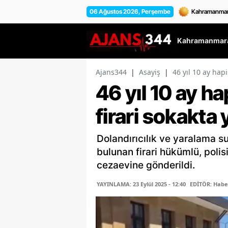
06 Ağustos 2026, Perşembe
Kahramanmara
Ajans344
|
Asayiş
|
46 yıl 10 ay hap
46 yıl 10 ay h
firari sokakta
Dolandırıcılık ve yaralama su
bulunan firari hükümlü, poli
cezaevine gönderildi.
YAYINLAMA: 23 Eylül 2025 - 12:40
EDİTÖR: Habe