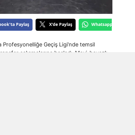
book'ta Paylaş
X'de Paylaş
Whatsapp'tan Gönde
Profesyonelliğe Geçiş Ligi’nde temsil
ransfer çalışmalarına başladı. Mavi-beyazlı
a Spor forması giyen Muhammet Kadir Arslan
.