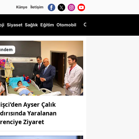
Künye
İletişim
oji
Siyaset
Sağlık
Eğitim
Otomobil
ündem
rişci’den Ayser Çalık
ldırısında Yaralanan
renciye Ziyaret