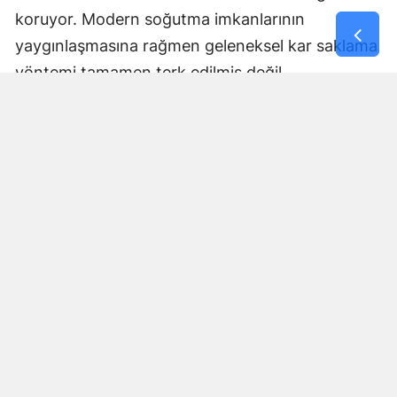
koruyor. Modern soğutma imkanlarının
yaygınlaşmasına rağmen geleneksel kar saklama
yöntemi tamamen terk edilmiş değil.
Kış mevsiminin karı ile yaz aylarının sıcaklığını
buluşturan gelenek, bölge sakinlerinin geçmişten
aktardığı bilgi ve tecrübeyle sürdürülüyor.
Elbistan yaylalarında kışın toprak altına alınan
kar, aylar sonra yaz sıcaklarında yeniden gün
yüzüne çıkarılıyor.
Yorumlar
İsim*