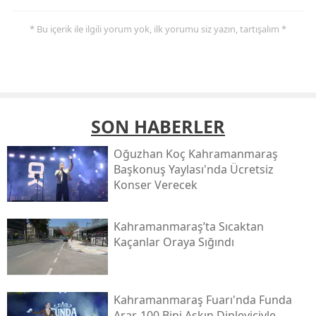
* Bu içerik ile ilgili yorum yok, ilk yorumu siz yazın, tartışalım *
SON HABERLER
Oğuzhan Koç Kahramanmaraş
Başkonuş Yaylası'nda Ücretsiz
Konser Verecek
Kahramanmaraş’ta Sıcaktan
Kaçanlar Oraya Sığındı
Kahramanmaraş Fuarı'nda Funda
Arar, 100 Bini Aşkın Dinleyiciyle