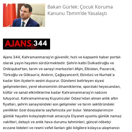
Bakan Gürlek: Çocuk Koruma
Kanunu Tbmm’de Yasalaştı
Ajans 344, Kahramanmaraş'ın güvenilir, hızlı ve kapsamlı haber portalı
olarak yayın hayatını sürdürmektedir. Şehrin kalbi Dulkadiroğlu ve
Onikişubat'tan, tarım ve sanayi merkezleri Afşin, Elbistan, Pazarcık,
Türkoğlu ve Göksun'a; Andırın, Çağlayancerit, Ekinözü ve Nurhak'a
kadar tüm ilçelerin sesini duyurur. Gündemi belirleyen siyasi
gelişmelerden, yerel ekonominin dinamiklerine, spordaki heyecandan,
kültür ve sanat etkinliklerine kadar Kahramanmaraş'ın nabzını
tutuyoruz. Kahramanmaraş Kuyumcular Odası'ndan alınan anlık altın
fiyatları, şehrin sanayisindeki son gelişmeler ve tarım sektöründeki
yenilikler özel dosyalarla sayfamızda yer bulur. Vatandaşlarımızın
günlük hayatını kolaylaştırmak amacıyla Diyanet uyumlu günlük namaz
vakitleri, detaylı ve anlık hava durumu tahminleri, güncel nöbetçi
eczane listeleri ve resmi vefat ilanları gibi bilgilere kolayca ulaşmanızı