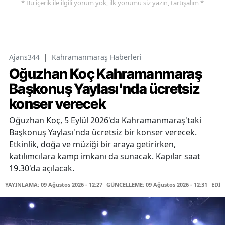
* Bu içerik ile ilgili yorum yok, ilk yorumu siz yazın, tartışalım *
Ajans344
|
Kahramanmaraş Haberleri
Oğuzhan Koç Kahramanmaraş
Başkonuş Yaylası'nda ücretsiz
konser verecek
Oğuzhan Koç, 5 Eylül 2026'da Kahramanmaraş'taki
Başkonuş Yaylası'nda ücretsiz bir konser verecek.
Etkinlik, doğa ve müziği bir araya getirirken,
katılımcılara kamp imkanı da sunacak. Kapılar saat
19.30'da açılacak.
YAYINLAMA: 09 Ağustos 2026 - 12:27
GÜNCELLEME: 09 Ağustos 2026 - 12:31
EDİT