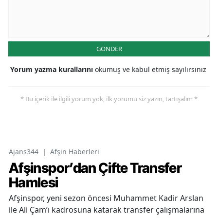
GÖNDER
Yorum yazma kurallarını
okumuş ve kabul etmiş sayılırsınız
* Bu içerik ile ilgili yorum yok, ilk yorumu siz yazın, tartışalım *
Ajans344
|
Afşin Haberleri
Afşinspor’dan Çifte Transfer
Hamlesi
Afşinspor, yeni sezon öncesi Muhammet Kadir Arslan
ile Ali Çam’ı kadrosuna katarak transfer çalışmalarına