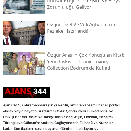
Ruhsat Projelerinde Bim Ve E-Pys
Zorunluluğu Geliyor
Özgür Özel Ve Veli Ağbaba Için
Fezleke Hazırlandı!
Özgür Aras'ın Çok Konuşulan Kitabı
Yeni Baskısını Titanic Luxury
Collection Bodrum'da Kutladı
Ajans 344, Kahramanmaraş'ın güvenilir, hızlı ve kapsamlı haber portalı
olarak yayın hayatını sürdürmektedir. Şehrin kalbi Dulkadiroğlu ve
Onikişubat'tan, tarım ve sanayi merkezleri Afşin, Elbistan, Pazarcık,
Türkoğlu ve Göksun'a; Andırın, Çağlayancerit, Ekinözü ve Nurhak'a
kadar tüm ilçelerin sesini duyurur. Gündemi belirleyen siyasi