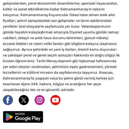
gelişmelerden, yerel ekonominin dinamiklerine, spordaki heyecandan,
kültür ve sanat etkinliklerine kadar Kahramanmaraş'ın nabzını
tutuyoruz. Kahramanmaraş Kuyumcular Odası'ndan alınan anlık altın
fiyatları, şehrin sanayisindeki son gelişmeler ve tarım sektöründeki
yenilikler özel dosyalarla sayfamızda yer bulur. Vatandaşlarımızın
günlük hayatını kolaylaştırmak amacıyla Diyanet uyumlu günlük namaz
vakitleri, detaylı ve anlık hava durumu tahminleri, güncel nöbetçi
eczane listeleri ve resmi vefat ilanları gibi bilgilere kolayca ulaşmanızı
sağlıyoruz. Ayrıca şehirdeki en yeni iş ilanları, önemli kamu duyuruları
ve yaklaşan yerel ve genel seçim sonuçları hakkında en doğru bilgiyi ilk
bizden öğrenirsiniz. Tarihi Maraş depremi gibi toplumsal hafızamızda
yer eden olayları unutmadan, şehrimizin eşsiz gastronomisini, yöresel
lezzetlerini ve kültürel mirasını da sayfalarımıza taşıyoruz. Kısacası,
Kahramanmaraş'ta yaşayan veya bu şehre gönül vermiş herkes için
tasarlanan Ajans 344, habere, bilgiye ve aradığınız her şeye
ulaşabileceğiniz tek ve en güvenilir adrestir.