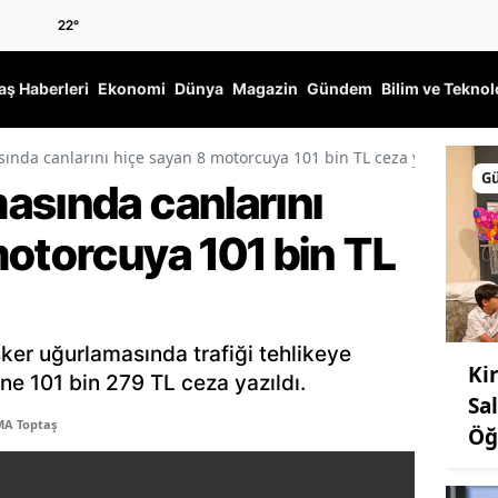
22
°
ş Haberleri
Ekonomi
Dünya
Magazin
Gündem
Bilim ve Teknol
ında canlarını hiçe sayan 8 motorcuya 101 bin TL ceza yazıldı
G
asında canlarını
motorcuya 101 bin TL
sker uğurlamasında trafiği tehlikeye
Ki
e 101 bin 279 TL ceza yazıldı.
Sa
MA Toptaş
Öğ