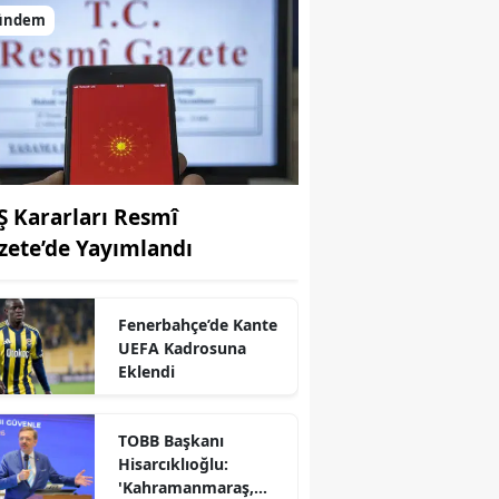
ündem
Ş Kararları Resmî
zete’de Yayımlandı
Fenerbahçe’de Kante
UEFA Kadrosuna
Eklendi
TOBB Başkanı
Hisarcıklıoğlu:
r
'Kahramanmaraş,