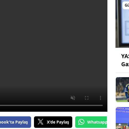
G
YA
Ga
book'ta Paylaş
X'de Paylaş
Whatsapp'tan Gönde