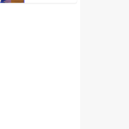
Türkiye Ekonomisinin
Lokomotif
Şehirlerinden
Birisidir'