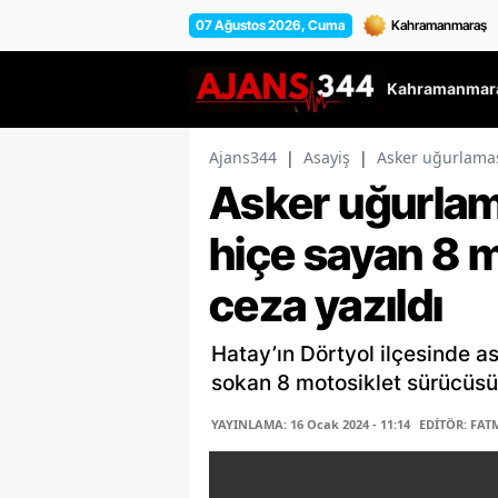
07 Ağustos 2026, Cuma
Kahramanmara
Ajans344
|
Asayiş
|
Asker uğurlamas
Asker uğurlam
hiçe sayan 8 
ceza yazıldı
Hatay’ın Dörtyol ilçesinde a
sokan 8 motosiklet sürücüsün
YAYINLAMA: 16 Ocak 2024 - 11:14
EDİTÖR: FAT