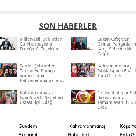
SON HABERLER
Milletvekili Şahin’den
Bakan Çiftçi’den
Cumhurbaşkanı
Orman Yangınları
Erdoğan’a Teşekkür
Karşı Seferberlik
Çağrısı
Şairler Şehrinden
Kahramanmaraş
Türkiye’ye Damga
İstiklalspor’a Fuar
Vuran İsimler:
Tam Destek
Kahramanmaraş’tan
Çıkan Ünlüler
Kahramanmaraş
Onikişubatspor Pg
Fuarı'nda El Sanatları
Başvurusunu
Ustası İlgi Odağı
Tamamlayan İlk K
Oldu!
Gündem
Kahramanmaraş
Köşe Ya
Ekonomi
Haberleri
Foto Ga