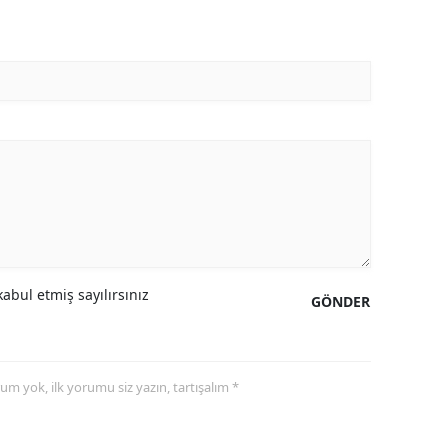
abul etmiş sayılırsınız
GÖNDER
yorum yok, ilk yorumu siz yazın, tartışalım *