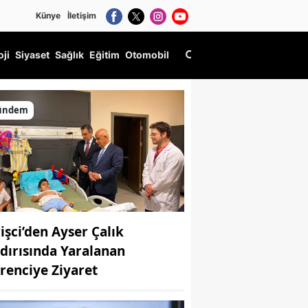
Künye
İletişim
oji
Siyaset
Sağlık
Eğitim
Otomobil
ündem
rişci’den Ayser Çalık
ldırısında Yaralanan
renciye Ziyaret