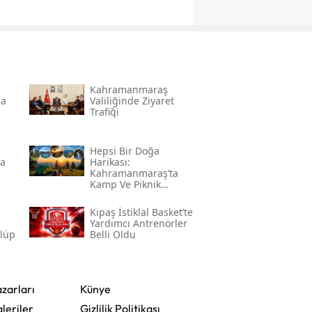
Kahramanmaraş
na
Valiliğinde Ziyaret
Trafiği
Hepsi Bir Doğa
da
Harikası:
Kahramanmaraş’ta
Kamp Ve Piknik
Yapılabilecek En
Güzel Alanlar
l
Kipaş İstiklal Basket’te
Yardımcı Antrenörler
ulüp
Belli Oldu
zarları
Künye
leriler
Gizlilik Politikası