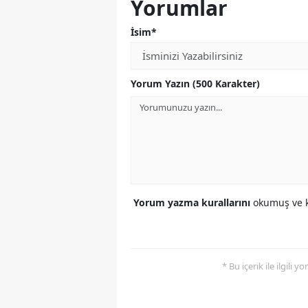
Yorumlar
İsim*
Yorum Yazın (500 Karakter)
Yorum yazma kurallarını
okumuş ve k
* Bu içerik ile ilgili 