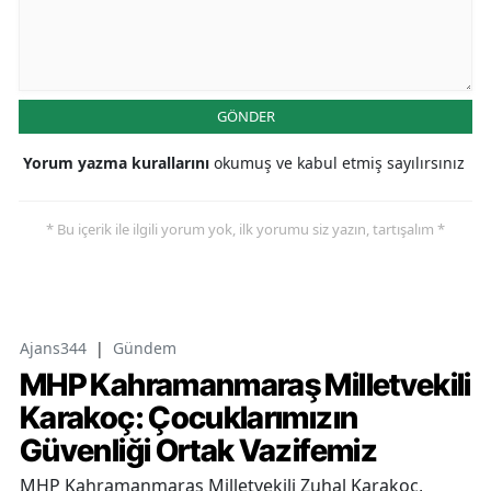
GÖNDER
Yorum yazma kurallarını
okumuş ve kabul etmiş sayılırsınız
* Bu içerik ile ilgili yorum yok, ilk yorumu siz yazın, tartışalım *
Ajans344
|
Gündem
MHP Kahramanmaraş Milletvekili
Karakoç: Çocuklarımızın
Güvenliği Ortak Vazifemiz
MHP Kahramanmaraş Milletvekili Zuhal Karakoç,