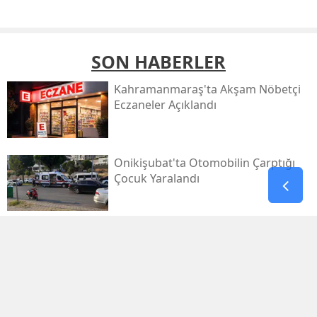
SON HABERLER
Kahramanmaraş'ta Akşam Nöbetçi
Eczaneler Açıklandı
Onikişubat'ta Otomobilin Çarptığı
Çocuk Yaralandı
Pazarcık’ta Yollar Büyükşehir’le
Yenileniyor
Onikişubat'ta Yeni Gündüz Bakımevi