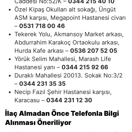
Caddesi No:52/K –
0344 215 40 10
Özel Kipaş Okulları alt sokağı, Üngüt
ASM karşısı, Megapoint Hastanesi civarı
–
0531 718 00 46
Tekerek Yolu, Akmansoy Market arkası,
Abdurrahim Karakoç Ortaokulu arkası,
Hurda Kafe arkası –
0536 207 52 05
Yörük Selim Mahallesi, Marash Life
Hastanesi yanı –
0344 215 92 66
Duraklı Mahallesi 20013. Sokak No:3/2
–
0344 231 35 35
Necip Fazıl Şehir Hastanesi karşısı,
Karacasu –
0344 231 12 30
İlaç Almadan Önce Telefonla Bilgi
Alınması Öneriliyor