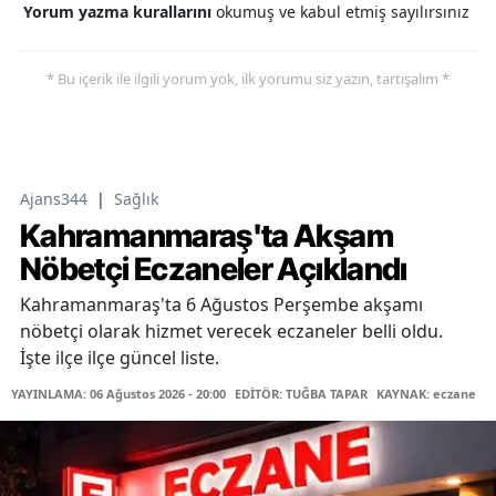
Yorum yazma kurallarını
okumuş ve kabul etmiş sayılırsınız
* Bu içerik ile ilgili yorum yok, ilk yorumu siz yazın, tartışalım *
Ajans344
|
Sağlık
Kahramanmaraş'ta Akşam
Nöbetçi Eczaneler Açıklandı
Kahramanmaraş'ta 6 Ağustos Perşembe akşamı
nöbetçi olarak hizmet verecek eczaneler belli oldu.
İşte ilçe ilçe güncel liste.
YAYINLAMA: 06 Ağustos 2026 - 20:00
EDİTÖR: TUĞBA TAPAR
KAYNAK: eczane