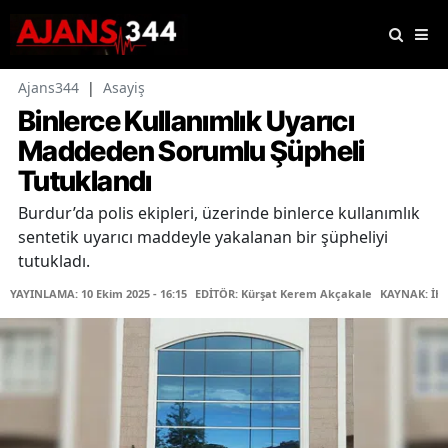
Ajans344
|
Asayiş
Binlerce Kullanımlık Uyarıcı
Maddeden Sorumlu Şüpheli
Tutuklandı
Burdur’da polis ekipleri, üzerinde binlerce kullanımlık
sentetik uyarıcı maddeyle yakalanan bir şüpheliyi
tutukladı.
YAYINLAMA: 10 Ekim 2025 - 16:15
EDİTÖR: Kürşat Kerem Akçakale
KAYNAK: İH