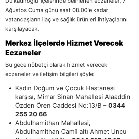
Dulkadiroğlu ilçelerinde belirlenen eczaneler, 7
Ağustos Cuma günü saat 08.00'e kadar
vatandaşların ilaç ve sağlık ürünleri ihtiyaçlarını
karşılayacak.
Merkez İlçelerde Hizmet Verecek
Eczaneler
Bu gece nöbetçi olarak hizmet verecek
eczaneler ve iletişim bilgileri şöyle:
Kadın Doğum ve Çocuk Hastanesi
karşısı, Mimar Sinan Mahallesi Alaaddin
Özden Ören Caddesi No:13/B –
0344
255 20 66
Abdulhamithan Mahallesi,
Abdulhamithan Camii altı Ahmet Uncu