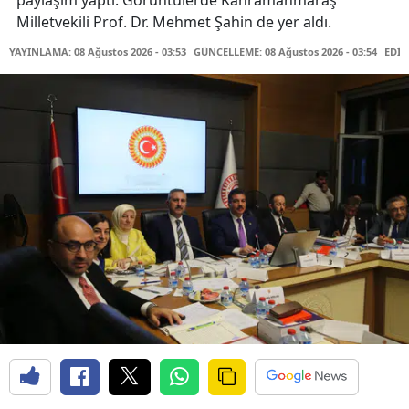
paylaşım yaptı. Görüntülerde Kahramanmaraş
Milletvekili Prof. Dr. Mehmet Şahin de yer aldı.
YAYINLAMA: 08 Ağustos 2026 - 03:53
GÜNCELLEME: 08 Ağustos 2026 - 03:54
EDİT