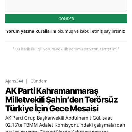
GÖNDER
Yorum yazma kurallarını
okumuş ve kabul etmiş sayılırsınız
* Bu içerik ile ilgili yorum yok, ilk yorumu siz yazın, tartışalım *
Ajans344
|
Gündem
AK Parti Kahramanmaraş
Milletvekili Şahin’den Terörsüz
Türkiye İçin Gece Mesaisi
AK Parti Grup Başkanvekili Abdülhamit Gül, saat
02.15’te TBMM Adalet Komisyonu’ndaki çalışmalardan