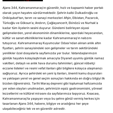
Ajans 344, Kahramanmaraş'ın güvenilir, hızlı ve kapsamlı haber portalı
olarak yayın hayatını sürdürmektedir. Şehrin kalbi Dulkadiroğlu ve
Onikişubat'tan, tarım ve sanayi merkezleri Afşin, Elbistan, Pazarcık,
Türkoğlu ve Göksun'a; Andırın, Çağlayancerit, Ekinözü ve Nurhak'a
kadar tüm ilçelerin sesini duyurur. Gündemi belirleyen siyasi
gelişmelerden, yerel ekonominin dinamiklerine, spordaki heyecandan,
kültür ve sanat etkinliklerine kadar Kahramanmaraş'ın nabzını
tutuyoruz. Kahramanmaraş Kuyumcular Odası'ndan alınan anlık altın
fiyatları, şehrin sanayisindeki son gelişmeler ve tarım sektöründeki
yenilikler özel dosyalarla sayfamızda yer bulur. Vatandaşlarımızın
günlük hayatını kolaylaştırmak amacıyla Diyanet uyumlu günlük namaz
vakitleri, detaylı ve anlık hava durumu tahminleri, güncel nöbetçi
eczane listeleri ve resmi vefat ilanları gibi bilgilere kolayca ulaşmanızı
sağlıyoruz. Ayrıca şehirdeki en yeni iş ilanları, önemli kamu duyuruları
ve yaklaşan yerel ve genel seçim sonuçları hakkında en doğru bilgiyi ilk
bizden öğrenirsiniz. Tarihi Maraş depremi gibi toplumsal hafızamızda
yer eden olayları unutmadan, şehrimizin eşsiz gastronomisini, yöresel
lezzetlerini ve kültürel mirasını da sayfalarımıza taşıyoruz. Kısacası,
Kahramanmaraş'ta yaşayan veya bu şehre gönül vermiş herkes için
tasarlanan Ajans 344, habere, bilgiye ve aradığınız her şeye
ulaşabileceğiniz tek ve en güvenilir adrestir.