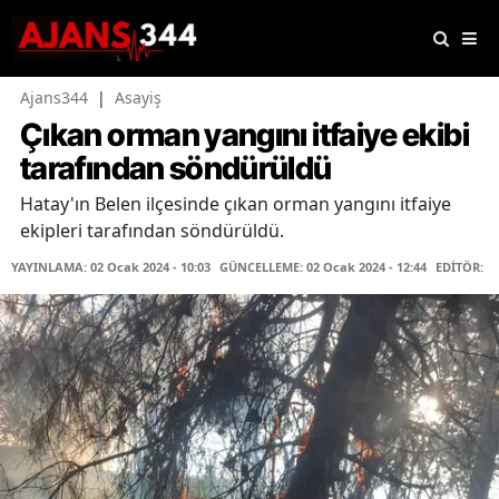
Ajans344
|
Asayiş
Çıkan orman yangını itfaiye ekibi
tarafından söndürüldü
Hatay'ın Belen ilçesinde çıkan orman yangını itfaiye
ekipleri tarafından söndürüldü.
YAYINLAMA: 02 Ocak 2024 - 10:03
GÜNCELLEME: 02 Ocak 2024 - 12:44
EDİTÖR: F