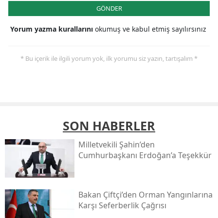
GÖNDER
Yorum yazma kurallarını
okumuş ve kabul etmiş sayılırsınız
* Bu içerik ile ilgili yorum yok, ilk yorumu siz yazın, tartışalım *
SON HABERLER
Milletvekili Şahin’den
Cumhurbaşkanı Erdoğan’a Teşekkür
Bakan Çiftçi’den Orman Yangınlarına
Karşı Seferberlik Çağrısı