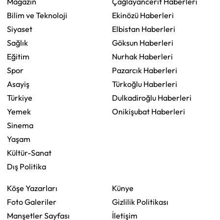
Magazin
Çağlayancerit Haberleri
Bilim ve Teknoloji
Ekinözü Haberleri
Siyaset
Elbistan Haberleri
Sağlık
Göksun Haberleri
Eğitim
Nurhak Haberleri
Spor
Pazarcık Haberleri
Asayiş
Türkoğlu Haberleri
Türkiye
Dulkadiroğlu Haberleri
Yemek
Onikişubat Haberleri
Sinema
Yaşam
Kültür-Sanat
Dış Politika
Köşe Yazarları
Künye
Foto Galeriler
Gizlilik Politikası
Manşetler Sayfası
İletişim