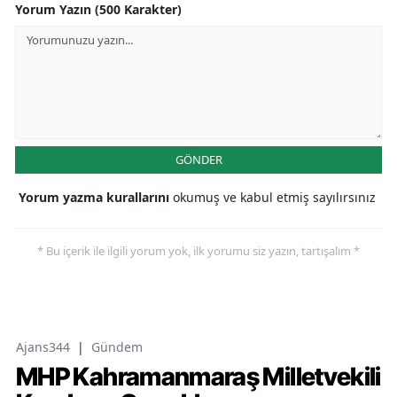
Yorum Yazın (500 Karakter)
GÖNDER
Yorum yazma kurallarını
okumuş ve kabul etmiş sayılırsınız
* Bu içerik ile ilgili yorum yok, ilk yorumu siz yazın, tartışalım *
Ajans344
|
Gündem
MHP Kahramanmaraş Milletvekili