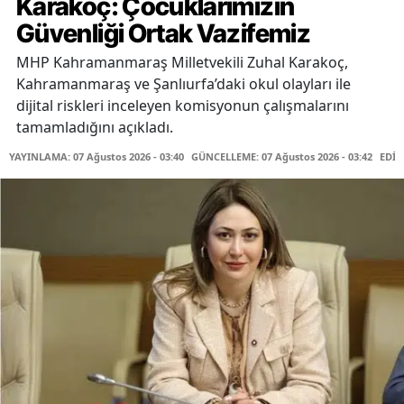
Karakoç: Çocuklarımızın
Güvenliği Ortak Vazifemiz
MHP Kahramanmaraş Milletvekili Zuhal Karakoç,
Kahramanmaraş ve Şanlıurfa’daki okul olayları ile
dijital riskleri inceleyen komisyonun çalışmalarını
tamamladığını açıkladı.
YAYINLAMA: 07 Ağustos 2026 - 03:40
GÜNCELLEME: 07 Ağustos 2026 - 03:42
EDİT