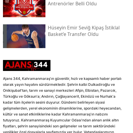
Antrenörler Belli Oldu
Hüseyin Emir Seviğ Kipaş İstiklal
Basket’e Transfer Oldu
Ajans 344, Kahramanmaraş'ın güvenilir, hızlı ve kapsamlı haber portalı
olarak yayın hayatını sürdürmektedir. Şehrin kalbi Dulkadiroğlu ve
Onikişubat'tan, tarım ve sanayi merkezleri Afşin, Elbistan, Pazarcık,
Türkoğlu ve Göksun'a; Andırın, Çağlayancerit, Ekinözü ve Nurhak'a
kadar tüm ilçelerin sesini duyurur. Gündemi belirleyen siyasi
gelişmelerden, yerel ekonominin dinamiklerine, spordaki heyecandan,
kültür ve sanat etkinliklerine kadar Kahramanmaraş'ın nabzını
tutuyoruz. Kahramanmaraş Kuyumcular Odası'ndan alınan anlık altın
fiyatları, şehrin sanayisindeki son gelişmeler ve tarım sektöründeki
yenilikler özel dosyalarla sayfamızda yer bulur. Vatandaşlarımızın