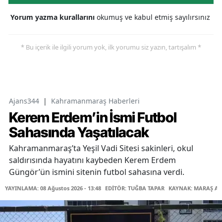
Yorum yazma kurallarını
okumuş ve kabul etmiş sayılırsınız
* Bu içerik ile ilgili yorum yok, ilk yorumu siz yazın, tartışalım *
Ajans344
|
Kahramanmaraş Haberleri
Kerem Erdem’in İsmi Futbol
Sahasında Yaşatılacak
Kahramanmaraş’ta Yeşil Vadi Sitesi sakinleri, okul
saldırısında hayatını kaybeden Kerem Erdem
Güngör’ün ismini sitenin futbol sahasına verdi.
YAYINLAMA: 08 Ağustos 2026 - 13:48
EDİTÖR: TUĞBA TAPAR
KAYNAK: MARAŞ AB