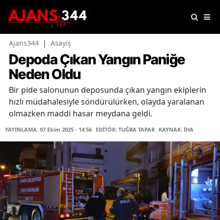
Ajans344
|
Asayiş
Depoda Çıkan Yangın Paniğe
Neden Oldu
Bir pide salonunun deposunda çıkan yangın ekiplerin
hızlı müdahalesiyle söndürülürken, olayda yaralanan
olmazken maddi hasar meydana geldi.
YAYINLAMA: 07 Ekim 2025 - 14:56
EDİTÖR: TUĞBA TAPAR
KAYNAK: İHA