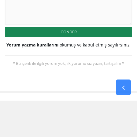
GÖNDER
Yorum yazma kurallarını
okumuş ve kabul etmiş sayılırsınız
* Bu içerik ile ilgili yorum yok, ilk yorumu siz yazın, tartışalım *
SON HABERLER
Kerem Erdem’in İsmi Futbol
Sahasında Yaşatılacak