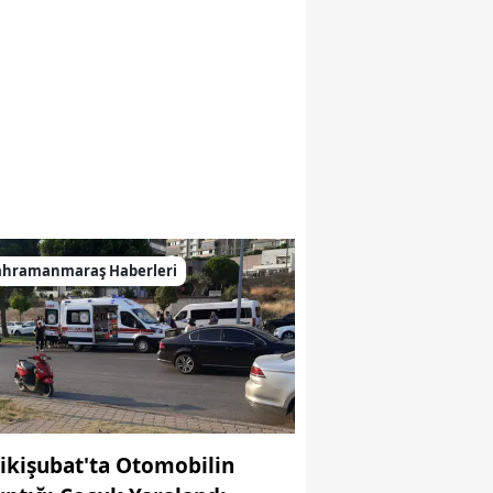
ahramanmaraş Haberleri
ikişubat'ta Otomobilin