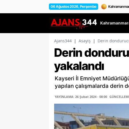
06 Ağustos 2026, Perşembe
Kahramanmara
Ajans344
|
Asayiş
|
Derin dondurucu
Derin donduruc
yakalandı
Kayseri İl Emniyet Müdürlüğ
yapılan çalışmalarda derin d
YAYINLAMA: 26 Şubat 2024 - 08:00
GÜNCELLEME: