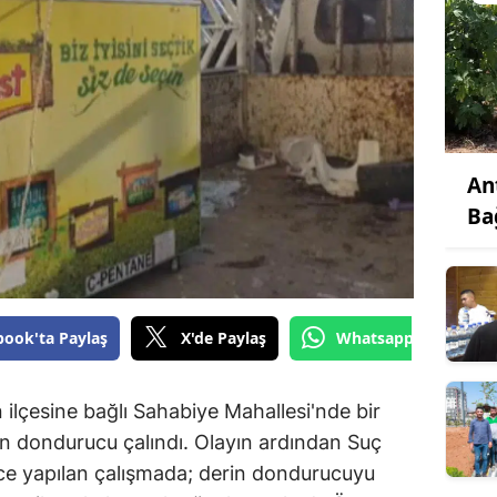
An
Ba
book'ta Paylaş
X'de Paylaş
Whatsapp'tan Gönde
 ilçesine bağlı Sahabiye Mahallesi'nde bir
n dondurucu çalındı. Olayın ardından Suç
nce yapılan çalışmada; derin dondurucuyu