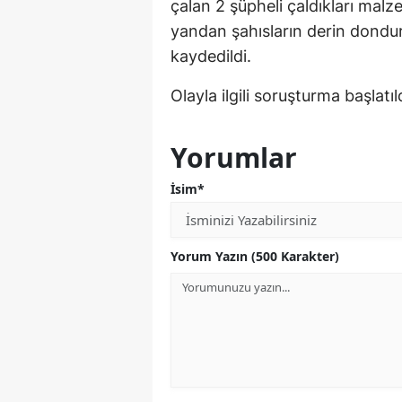
çalan 2 şüpheli çaldıkları malz
yandan şahısların derin dondur
kaydedildi.
Olayla ilgili soruşturma başlatıld
Yorumlar
İsim*
Yorum Yazın (500 Karakter)