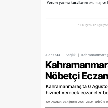
Yorum yazma kurallarını
okumuş ve k
* Bu içerik ile ilgili 
Ajans344
|
Sağlık
|
Kahramanmaraş't
Kahramanmar
Nöbetçi Eczan
Kahramanmaraş'ta 6 Ağusto
hizmet verecek eczaneler belli
YAYINLAMA: 06 Ağustos 2026 - 20:00
EDİTÖR: 