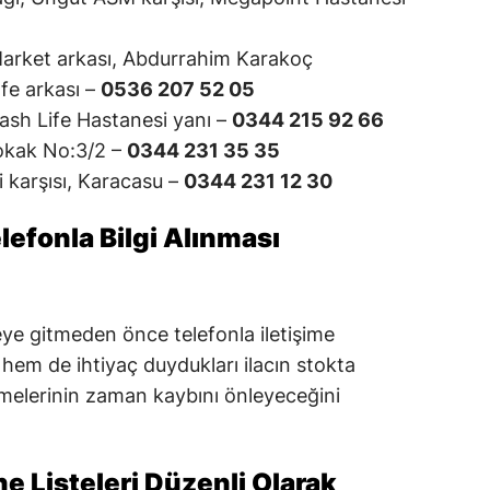
arket arkası, Abdurrahim Karakoç
fe arkası –
0536 207 52 05
ash Life Hastanesi yanı –
0344 215 92 66
Sokak No:3/2 –
0344 231 35 35
i karşısı, Karacasu –
0344 231 12 30
efonla Bilgi Alınması
eye gitmeden önce telefonla iletişime
m de ihtiyaç duydukları ilacın stokta
tmelerinin zaman kaybını önleyeceğini
e Listeleri Düzenli Olarak