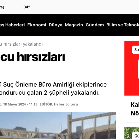
34
°
ş Haberleri
Ekonomi
Dünya
Magazin
Gündem
Bilim ve Teknol
 hırsızları yakalandı
Sa
u hırsızları
ü Suç Önleme Büro Amirliği ekiplerince
ondurucu çalan 2 şüpheli yakalandı.
Ka
 18 Mayıs 2024 - 11:13
EDİTÖR: Haber Editörü
Nö
G