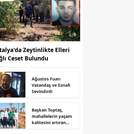
talya'da Zeytinlikte Elleri
ğlı Ceset Bulundu
Ağustos Fuarı
Vatandaş ve Esnafı
r
Sevindirdi
Başkan Toptaş,
mahallelerin yaşam
kalitesini artıran
parkları ziyaret etti