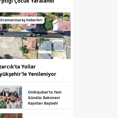
rptığı Çocuk Yaralandı
ahramanmaraş Haberleri
zarcık’ta Yollar
yükşehir’le Yenileniyor
Onikişubat'ta Yeni
Gündüz Bakımevi
Kayıtları Başladı!
r