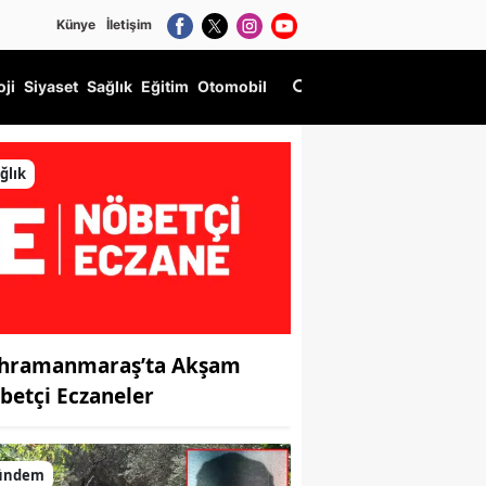
Künye
İletişim
oji
Siyaset
Sağlık
Eğitim
Otomobil
ğlık
hramanmaraş’ta Akşam
betçi Eczaneler
ündem