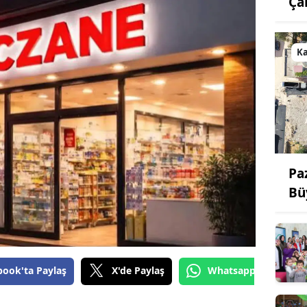
Ça
K
Pa
Bü
book'ta Paylaş
X'de Paylaş
Whatsapp'tan Gönde