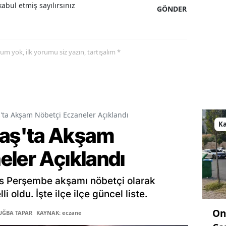
abul etmiş sayılırsınız
GÖNDER
yorum yok, ilk yorumu siz yazın, tartışalım *
a Akşam Nöbetçi Eczaneler Açıklandı
K
aş'ta Akşam
eler Açıklandı
s Perşembe akşamı nöbetçi olarak
 oldu. İşte ilçe ilçe güncel liste.
On
TUĞBA TAPAR
KAYNAK: eczane