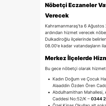
Nöbetçi Eczaneler Va
Verecek
Kahramanmaraş'ta 6 Ağustos 
ardından hizmet verecek nöbet
Dulkadiroğlu ilçelerinde belir
08.00'e kadar vatandaşların ilaç
Merkez İlçelerde Hiz
Bu gece nöbetçi olarak hizmet v
Kadın Doğum ve Çocuk Hast
Alaaddin Özden Ören Cadd
Abdulhamithan Mahallesi, 
Caddesi No:52/K –
0344 2
Özel Kipaş Okulları alt so