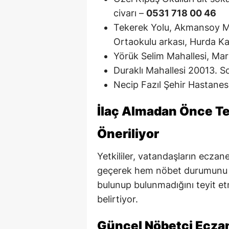
civarı –
0531 718 00 46
Tekerek Yolu, Akmansoy M
Ortaokulu arkası, Hurda Ka
Yörük Selim Mahallesi, Mar
Duraklı Mahallesi 20013. 
Necip Fazıl Şehir Hastanes
İlaç Almadan Önce Tel
Öneriliyor
Yetkililer, vatandaşların eczan
geçerek hem nöbet durumunu he
bulunup bulunmadığını teyit e
belirtiyor.
Güncel Nöbetçi Eczan