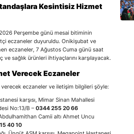
tandaşlara Kesintisiz Hizmet
2026 Perşembe günü mesai bitiminin
çi eczaneler duyuruldu. Onikişubat ve
lenen eczaneler, 7 Ağustos Cuma günü saat
 ve sağlık ürünleri ihtiyaçlarını karşılayacak.
met Verecek Eczaneler
erecek eczaneler ve iletişim bilgileri şöyle:
anesi karşısı, Mimar Sinan Mahallesi
esi No:13/B –
0344 255 20 66
Abdulhamithan Camii altı Ahmet Uncu
15 40 10
kağı, Üngüt ASM karşısı, Megapoint Hastanesi