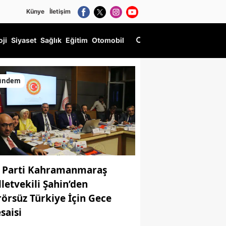
Künye
İletişim
oji
Siyaset
Sağlık
Eğitim
Otomobil
ündem
 Parti Kahramanmaraş
lletvekili Şahin’den
rörsüz Türkiye İçin Gece
saisi