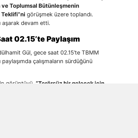
a ve Toplumsal Bütünleşmenin
Teklifi”ni
görüşmek üzere toplandı.
 aşarak devam etti.
aat 02.15’te Paylaşım
dülhamit Gül, gece saat 02.15’te TBMM
 paylaşımda çalışmaların sürdüğünü
kin görüntüyü,
“Terörsüz bir gelecek için
M Adalet Komisyonu”
ifadeleriyle paylaştı.
araş Milletvekili Prof. Dr. Mehmet Şahin’in
tıldığı görüldü.
e Mesaisinde Yer Aldı