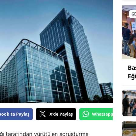
G
Ba
Eğ
book'ta Paylaş
X'de Paylaş
Whatsapp'tan Gönde
ğı tarafından yürütülen soruşturma