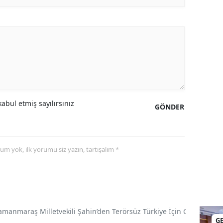
abul etmiş sayılırsınız
GÖNDER
yorum yok, ilk yorumu siz yazın, tartışalım *
amanmaraş Milletvekili Şahin’den Terörsüz Türkiye İçin Gece Mesai
G