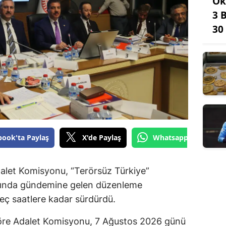
Ok
3 
30
book'ta Paylaş
X'de Paylaş
Whatsapp'tan Gönde
dalet Komisyonu, “Terörsüz Türkiye”
mında gündemine gelen düzenleme
geç saatlere kadar sürdürdü.
re Adalet Komisyonu, 7 Ağustos 2026 günü