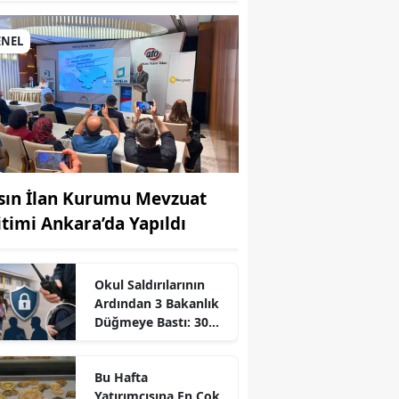
ENEL
sın İlan Kurumu Mevzuat
itimi Ankara’da Yapıldı
Okul Saldırılarının
Ardından 3 Bakanlık
Düğmeye Bastı: 30
r
Bin Personel Alınacak
Bu Hafta
Yatırımcısına En Çok