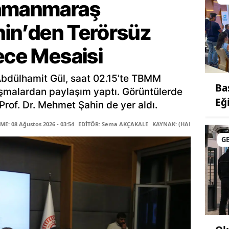
ramanmaraş
ahin’den Terörsüz
ece Mesaisi
Abdülhamit Gül, saat 02.15’te TBMM
Ba
şmalardan paylaşım yaptı. Görüntülerde
Eğ
rof. Dr. Mehmet Şahin de yer aldı.
E: 08 Ağustos 2026 - 03:54
EDİTÖR: Sema AKÇAKALE
KAYNAK: (HABER MERKEZİ)
G