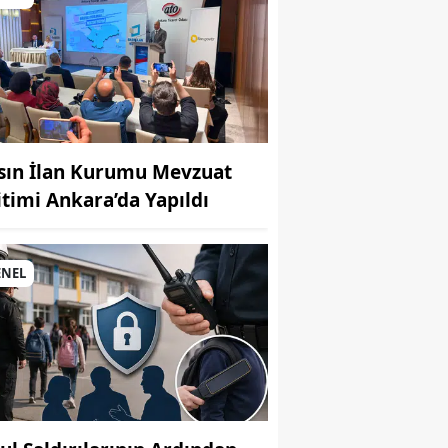
sın İlan Kurumu Mevzuat
itimi Ankara’da Yapıldı
MUHABİR: Elife Karaarslan
ENEL