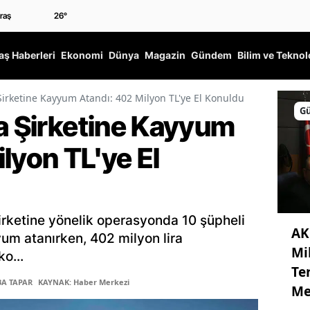
26
°
ş Haberleri
Ekonomi
Dünya
Magazin
Gündem
Bilim ve Teknol
Şirketine Kayyum Atandı: 402 Milyon TL'ye El Konuldu
G
ra Şirketine Kayyum
lyon TL'ye El
şirketine yönelik operasyonda 10 şüpheli
AK
yum atanırken, 402 milyon lira
Mi
o...
Te
BA TAPAR
KAYNAK: Haber Merkezi
Me