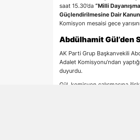
saat 15.30’da
“Milli Dayanışm
Güçlendirilmesine Dair Kanun 
Komisyon mesaisi gece yarısını
Abdülhamit Gül’den S
AK Parti Grup Başkanvekili Ab
Adalet Komisyonu’ndan yaptığı
duyurdu.
Gül, komisyon çalışmasına iliş
çalışmaya devam. 02.15 TBM
Paylaşımda AK Parti Kahramanm
de komisyondaki çalışmalara ka
Mehmet Şahin de Gec