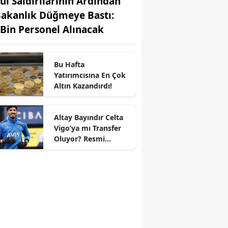
ul Saldırılarının Ardından
Bakanlık Düğmeye Bastı:
 Bin Personel Alınacak
Bu Hafta
Yatırımcısına En Çok
Altın Kazandırdı!
Altay Bayındır Celta
Vigo’ya mı Transfer
r
Oluyor? Resmi
Durum Belli Oldu!