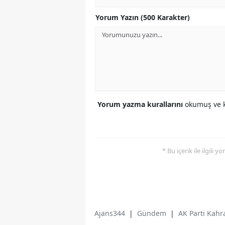
Yorum Yazın (500 Karakter)
Yorum yazma kurallarını
okumuş ve k
* Bu içerik ile ilgili 
Ajans344
|
Gündem
|
AK Parti Kahr