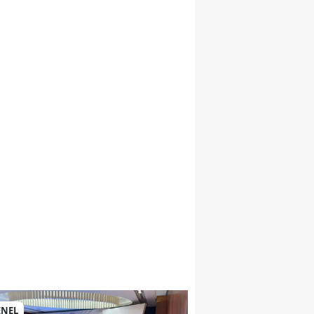
si
ENEL