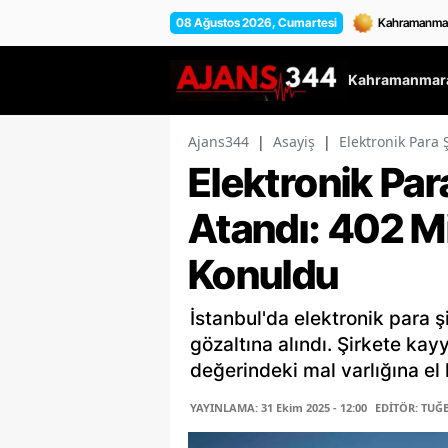
08 Ağustos 2026, Cumartesi
Kahramanmara
Ajans344
|
Asayiş
|
Elektronik Para 
Elektronik Pa
Atandı: 402 Mi
Konuldu
İstanbul'da elektronik para 
gözaltına alındı. Şirkete kay
değerindeki mal varlığına el k
YAYINLAMA: 31 Ekim 2025 - 12:00
EDİTÖR: TUĞ