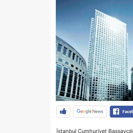
Face
İstanbul Cumhuriyet Başsavcılı