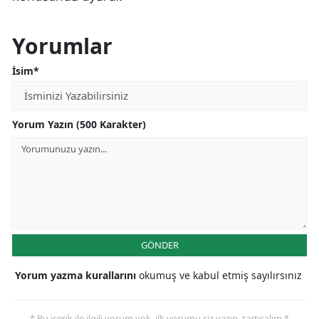
Yorumlar
İsim*
Yorum Yazın (500 Karakter)
GÖNDER
Yorum yazma kurallarını
okumuş ve kabul etmiş sayılırsınız
* Bu içerik ile ilgili yorum yok, ilk yorumu siz yazın, tartışalım *