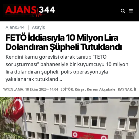
Ajans344
|
Asayiş
FETÖ İddiasıyla 10 Milyon Lira
Dolandıran Şüpheli Tutuklandı
Kendini kamu görevlisi olarak tanıtıp “FETÖ
soruşturması” bahanesiyle bir kuyumcuyu 10 milyon
lira dolandıran şüpheli, polis operasyonuyla
yakalanarak tutukland...
YAYINLAMA: 18 Ekim 2025 - 14:04
EDİTÖR: Kürşat Kerem Akçakale
KAYNAK: İH