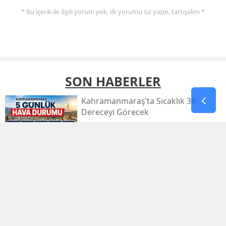
* Bu içerik ile ilgili yorum yok, ilk yorumu siz yazın, tartışalım *
SON HABERLER
Kahramanmaraş’ta Sıcaklık 39
Dereceyi Görecek
Kahramanmaraş’taki Orman Yangını
Kontrol Altında
Kahramanmaraş Küçük Sanayi Sitesi
Yeniden Açıldı