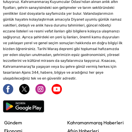
tutuyoruz. Kahramanmaraş Kuyumcular Odası'ndan alınan anlık altın
fiyatları, şehrin sanayisindeki son gelişmeler ve tarım sektöründeki
yenilikler özel dosyalarla sayfamızda yer bulur. Vatandaşlarımızın
günlük hayatını kolaylaştırmak amacıyla Diyanet uyumlu günlük namaz
vakitleri, detaylı ve anlık hava durumu tahminleri, güncel nöbetçi
eczane listeleri ve resmi vefat ilanları gibi bilgilere kolayca ulaşmanızı
sağlıyoruz. Ayrıca şehirdeki en yeni iş ilanları, önemli kamu duyuruları
ve yaklaşan yerel ve genel seçim sonuçları hakkında en doğru bilgiyi ilk
bizden öğrenirsiniz. Tarihi Maraş depremi gibi toplumsal hafızamızda
yer eden olayları unutmadan, şehrimizin eşsiz gastronomisini, yöresel
lezzetlerini ve kültürel mirasını da sayfalarımıza taşıyoruz. Kısacası,
Kahramanmaraş'ta yaşayan veya bu şehre gönül vermiş herkes için
tasarlanan Ajans 344, habere, bilgiye ve aradığınız her şeye
ulaşabileceğiniz tek ve en güvenilir adrestir.
Gündem
Kahramanmaraş Haberleri
Ekonomi
Afşin Haberleri