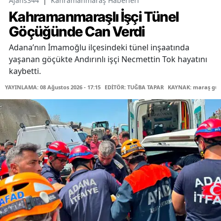
Ajans344
|
Kahramanmaraş Haberleri
Kahramanmaraşlı İşçi Tünel
Göçüğünde Can Verdi
Adana’nın İmamoğlu ilçesindeki tünel inşaatında
yaşanan göçükte Andırınlı işçi Necmettin Tok hayatını
kaybetti.
YAYINLAMA: 08 Ağustos 2026 - 17:15
EDİTÖR: TUĞBA TAPAR
KAYNAK: maraş gü