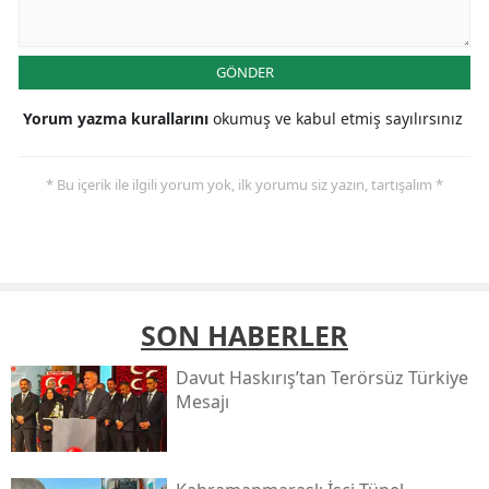
GÖNDER
Yorum yazma kurallarını
okumuş ve kabul etmiş sayılırsınız
* Bu içerik ile ilgili yorum yok, ilk yorumu siz yazın, tartışalım *
SON HABERLER
Davut Haskırış’tan Terörsüz Türkiye
Mesajı