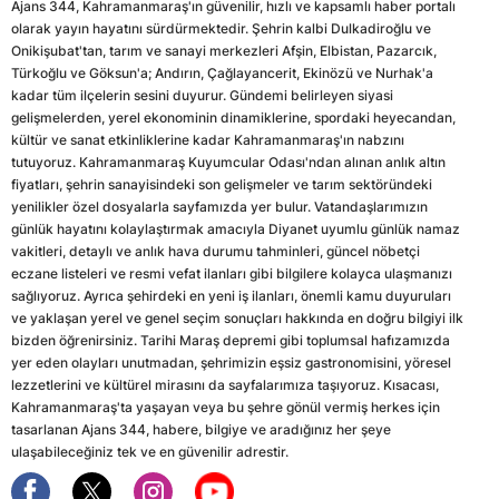
Ajans 344, Kahramanmaraş'ın güvenilir, hızlı ve kapsamlı haber portalı
olarak yayın hayatını sürdürmektedir. Şehrin kalbi Dulkadiroğlu ve
Onikişubat'tan, tarım ve sanayi merkezleri Afşin, Elbistan, Pazarcık,
Türkoğlu ve Göksun'a; Andırın, Çağlayancerit, Ekinözü ve Nurhak'a
kadar tüm ilçelerin sesini duyurur. Gündemi belirleyen siyasi
gelişmelerden, yerel ekonominin dinamiklerine, spordaki heyecandan,
kültür ve sanat etkinliklerine kadar Kahramanmaraş'ın nabzını
tutuyoruz. Kahramanmaraş Kuyumcular Odası'ndan alınan anlık altın
fiyatları, şehrin sanayisindeki son gelişmeler ve tarım sektöründeki
yenilikler özel dosyalarla sayfamızda yer bulur. Vatandaşlarımızın
günlük hayatını kolaylaştırmak amacıyla Diyanet uyumlu günlük namaz
vakitleri, detaylı ve anlık hava durumu tahminleri, güncel nöbetçi
eczane listeleri ve resmi vefat ilanları gibi bilgilere kolayca ulaşmanızı
sağlıyoruz. Ayrıca şehirdeki en yeni iş ilanları, önemli kamu duyuruları
ve yaklaşan yerel ve genel seçim sonuçları hakkında en doğru bilgiyi ilk
bizden öğrenirsiniz. Tarihi Maraş depremi gibi toplumsal hafızamızda
yer eden olayları unutmadan, şehrimizin eşsiz gastronomisini, yöresel
lezzetlerini ve kültürel mirasını da sayfalarımıza taşıyoruz. Kısacası,
Kahramanmaraş'ta yaşayan veya bu şehre gönül vermiş herkes için
tasarlanan Ajans 344, habere, bilgiye ve aradığınız her şeye
ulaşabileceğiniz tek ve en güvenilir adrestir.