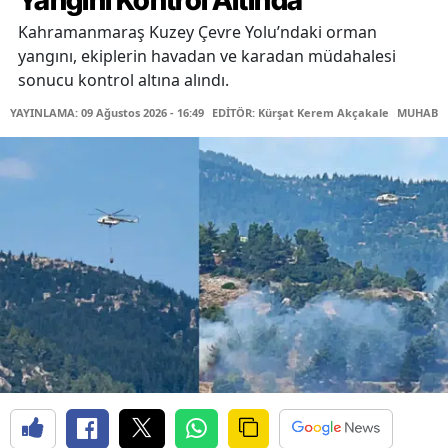
Yangını Kontrol Altında
Kahramanmaraş Kuzey Çevre Yolu’ndaki orman
yangını, ekiplerin havadan ve karadan müdahalesi
sonucu kontrol altına alındı.
YAYINLAMA: 09 Ağustos 2026 - 16:49
EDİTÖR: Kürşat Kerem Akçakale
MUHABİR: