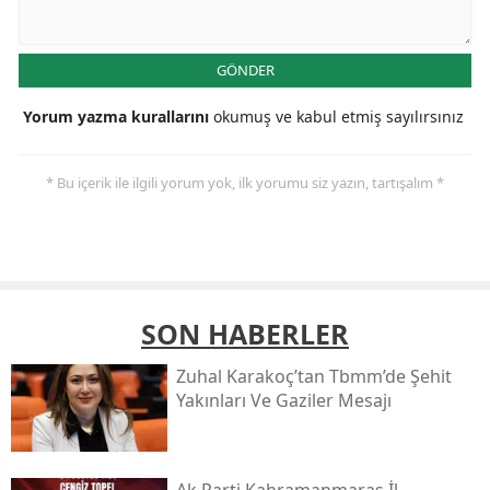
GÖNDER
Yorum yazma kurallarını
okumuş ve kabul etmiş sayılırsınız
* Bu içerik ile ilgili yorum yok, ilk yorumu siz yazın, tartışalım *
SON HABERLER
Zuhal Karakoç’tan Tbmm’de Şehit
Yakınları Ve Gaziler Mesajı
Ak Parti Kahramanmaraş İl