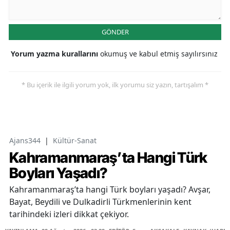
GÖNDER
Yorum yazma kurallarını
okumuş ve kabul etmiş sayılırsınız
* Bu içerik ile ilgili yorum yok, ilk yorumu siz yazın, tartışalım *
Ajans344
|
Kültür-Sanat
Kahramanmaraş’ta Hangi Türk
Boyları Yaşadı?
Kahramanmaraş’ta hangi Türk boyları yaşadı? Avşar,
Bayat, Beydili ve Dulkadirli Türkmenlerinin kent
tarihindeki izleri dikkat çekiyor.