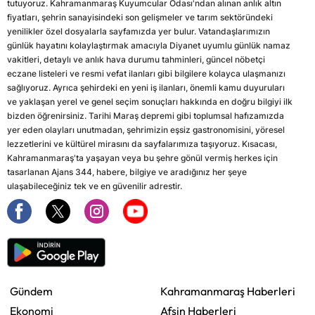
tutuyoruz. Kahramanmaraş Kuyumcular Odası'ndan alınan anlık altın
fiyatları, şehrin sanayisindeki son gelişmeler ve tarım sektöründeki
yenilikler özel dosyalarla sayfamızda yer bulur. Vatandaşlarımızın
günlük hayatını kolaylaştırmak amacıyla Diyanet uyumlu günlük namaz
vakitleri, detaylı ve anlık hava durumu tahminleri, güncel nöbetçi
eczane listeleri ve resmi vefat ilanları gibi bilgilere kolayca ulaşmanızı
sağlıyoruz. Ayrıca şehirdeki en yeni iş ilanları, önemli kamu duyuruları
ve yaklaşan yerel ve genel seçim sonuçları hakkında en doğru bilgiyi ilk
bizden öğrenirsiniz. Tarihi Maraş depremi gibi toplumsal hafızamızda
yer eden olayları unutmadan, şehrimizin eşsiz gastronomisini, yöresel
lezzetlerini ve kültürel mirasını da sayfalarımıza taşıyoruz. Kısacası,
Kahramanmaraş'ta yaşayan veya bu şehre gönül vermiş herkes için
tasarlanan Ajans 344, habere, bilgiye ve aradığınız her şeye
ulaşabileceğiniz tek ve en güvenilir adrestir.
Gündem
Kahramanmaraş Haberleri
Ekonomi
Afşin Haberleri