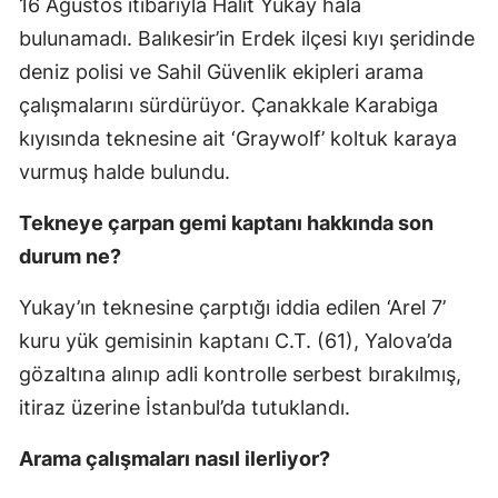
16 Ağustos itibarıyla Halit Yukay hâlâ
bulunamadı. Balıkesir’in Erdek ilçesi kıyı şeridinde
deniz polisi ve Sahil Güvenlik ekipleri arama
çalışmalarını sürdürüyor. Çanakkale Karabiga
kıyısında teknesine ait ‘Graywolf’ koltuk karaya
vurmuş halde bulundu.
Tekneye çarpan gemi kaptanı hakkında son
durum ne?
Yukay’ın teknesine çarptığı iddia edilen ‘Arel 7’
kuru yük gemisinin kaptanı C.T. (61), Yalova’da
gözaltına alınıp adli kontrolle serbest bırakılmış,
itiraz üzerine İstanbul’da tutuklandı.
Arama çalışmaları nasıl ilerliyor?