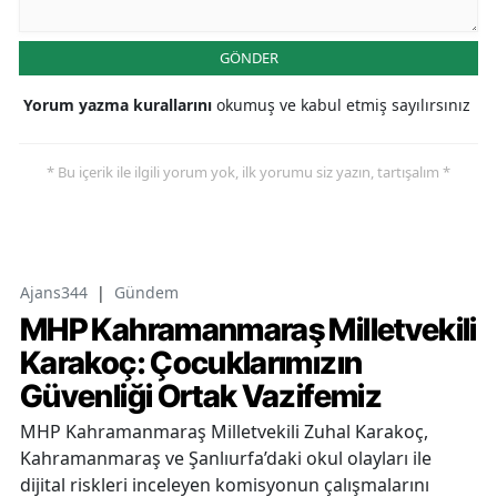
GÖNDER
Yorum yazma kurallarını
okumuş ve kabul etmiş sayılırsınız
* Bu içerik ile ilgili yorum yok, ilk yorumu siz yazın, tartışalım *
Ajans344
|
Gündem
MHP Kahramanmaraş Milletvekili
Karakoç: Çocuklarımızın
Güvenliği Ortak Vazifemiz
MHP Kahramanmaraş Milletvekili Zuhal Karakoç,
Kahramanmaraş ve Şanlıurfa’daki okul olayları ile
dijital riskleri inceleyen komisyonun çalışmalarını