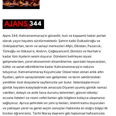
Ajans 344, Kahramanmaraş'ın güvenilir, hızlı ve kapsamlı haber portalı
olarak yayın hayatını sürdürmektedir. Şehrin kalbi Dulkadiroğlu ve
Onikişubat'tan, tarım ve sanayi merkezleri Afşin, Elbistan, Pazarcık,
Türkoğlu ve Göksun'a; Andırın, Çağlayancerit, Ekinözü ve Nurhak'a
kadar tüm ilçelerin sesini duyurur. Gündemi belirleyen siyasi
gelişmelerden, yerel ekonominin dinamiklerine, spordaki heyecandan,
kültür ve sanat etkinliklerine kadar Kahramanmaraş'ın nabzını
tutuyoruz. Kahramanmaraş Kuyumcular Odası'ndan alınan anlık altın
fiyatları, şehrin sanayisindeki son gelişmeler ve tarım sektöründeki
yenilikler özel dosyalarla sayfamızda yer bulur. Vatandaşlarımızın
günlük hayatını kolaylaştırmak amacıyla Diyanet uyumlu günlük namaz
vakitleri, detaylı ve anlık hava durumu tahminleri, güncel nöbetçi
eczane listeleri ve resmi vefat ilanları gibi bilgilere kolayca ulaşmanızı
sağlıyoruz. Ayrıca şehirdeki en yeni iş ilanları, önemli kamu duyuruları
ve yaklaşan yerel ve genel seçim sonuçları hakkında en doğru bilgiyi ilk
bizden öğrenirsiniz. Tarihi Maraş depremi gibi toplumsal hafızamızda