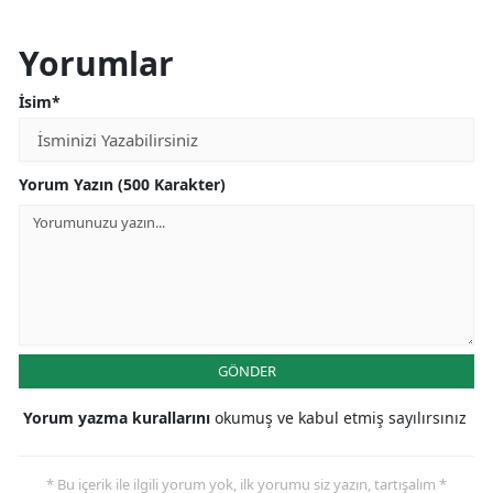
Yorumlar
İsim*
Yorum Yazın (500 Karakter)
GÖNDER
Yorum yazma kurallarını
okumuş ve kabul etmiş sayılırsınız
* Bu içerik ile ilgili yorum yok, ilk yorumu siz yazın, tartışalım *