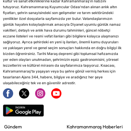
kültür ve sanat etkinliklerine kadar Kahramanmaraş'ın nabzını
tutuyoruz. Kahramanmaraş Kuyumcular Odası'ndan alınan anlık altın
fiyatları, şehrin sanayisindeki son gelişmeler ve tarım sektöründeki
yenilikler özel dosyalarla sayfamızda yer bulur. Vatandaşlarımızın
günlük hayatını kolaylaştırmak amacıyla Diyanet uyumlu günlük namaz
vakitleri, detaylı ve anlık hava durumu tahminleri, güncel nöbetçi
eczane listeleri ve resmi vefat ilanları gibi bilgilere kolayca ulaşmanızı
sağlıyoruz. Ayrıca şehirdeki en yeni iş ilanları, önemli kamu duyuruları
ve yaklaşan yerel ve genel seçim sonuçları hakkında en doğru bilgiyi ilk
bizden öğrenirsiniz. Tarihi Maraş depremi gibi toplumsal hafızamızda
yer eden olayları unutmadan, şehrimizin eşsiz gastronomisini, yöresel
lezzetlerini ve kültürel mirasını da sayfalarımıza taşıyoruz. Kısacası,
Kahramanmaraş'ta yaşayan veya bu şehre gönül vermiş herkes için
tasarlanan Ajans 344, habere, bilgiye ve aradığınız her şeye
ulaşabileceğiniz tek ve en güvenilir adrestir.
Gündem
Kahramanmaraş Haberleri