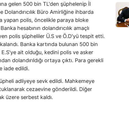
bına gelen 500 bin TL'den şüphelenip İl
Dolandırıcılık Büro Amirliğine ihbarda
 yapan polis, öncelikle paraya bloke
 Banka hesabının dolandırıcılık amaçlı
eyen polis şüpheliler Ü.S ve Ö.D'yü tespit etti.
akalandı. Banka kartında bulunan 500 bin
n E.S'ye ait olduğu, kedini polis ve asker
ndan dolandırıldığı ortaya çıktı. Para gerekli
 iade edildi.
2 şüpheli adliyeye sevk edildi. Mahkemeye
utuklanarak cezaevine gönderildi. Diğer
ak üzere serbest kaldı.