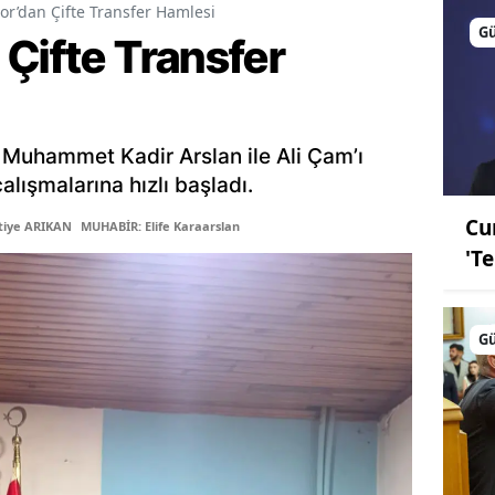
or’dan Çifte Transfer Hamlesi
G
Çifte Transfer
 Muhammet Kadir Arslan ile Ali Çam’ı
lışmalarına hızlı başladı.
Cu
tiye ARIKAN
MUHABİR: Elife Karaarslan
'T
G