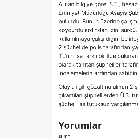
Alınan bilgiye göre, S.T., hesa
Emniyet Müdürlüğü Asayiş Şube 
bulundu. Bunun üzerine çalışma
koydurdu ardından izini sürdü.
kullanılmaya çalışıldığını belirl
2 şüphelide polis tarafından y
TL'nin ise farklı bir ilde buluna
olarak tanıtan şüpheliler tarafı
incelemelerin ardından sahibine
Olayla ilgili gözaltına alınan 
çıkartılan şüphelilerden Ü.S. t
şüpheli ise tutuksuz yargılanm
Yorumlar
İsim*