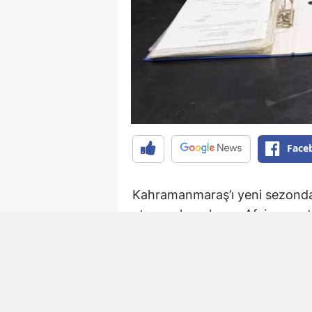
Face
Kahramanmaraş’ı yeni sezonda 
etmeye hazırlanan Afşinspor, t
ekip, son olarak Elbistan Fed
ve Ali Çam ile anlaşmaya vardı