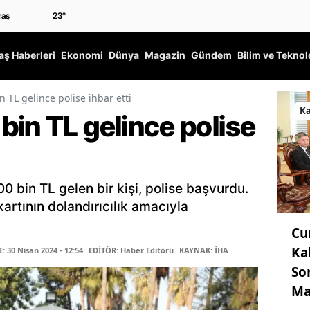
23
°
ş Haberleri
Ekonomi
Dünya
Magazin
Gündem
Bilim ve Teknol
 TL gelince polise ihbar etti
K
in TL gelince polise
 bin TL gelen bir kişi, polise başvurdu.
kartının dolandırıcılık amacıyla
Cu
Ka
 30 Nisan 2024 - 12:54
EDİTÖR: Haber Editörü
KAYNAK: İHA
So
Ma