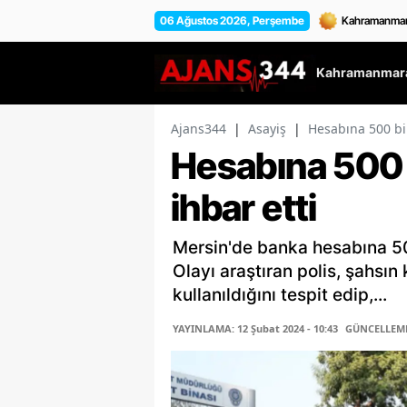
06 Ağustos 2026, Perşembe
Kahramanmara
Ajans344
|
Asayiş
|
Hesabına 500 bin
Hesabına 500 b
ihbar etti
Mersin'de banka hesabına 500
Olayı araştıran polis, şahsın 
kullanıldığını tespit edip,...
YAYINLAMA: 12 Şubat 2024 - 10:43
GÜNCELLEME: