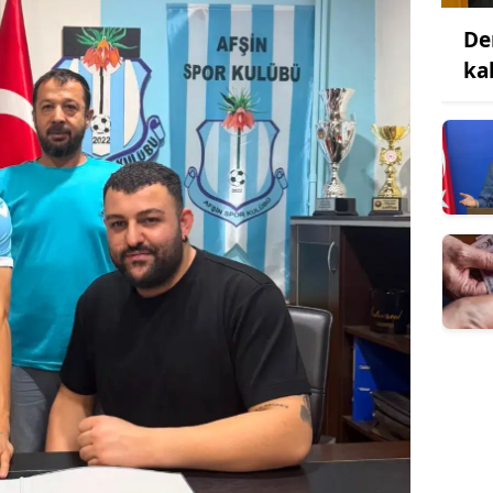
De
ka