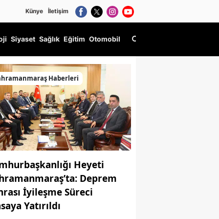
Künye
İletişim
oji
Siyaset
Sağlık
Eğitim
Otomobil
ahramanmaraş Haberleri
mhurbaşkanlığı Heyeti
hramanmaraş’ta: Deprem
nrası İyileşme Süreci
saya Yatırıldı