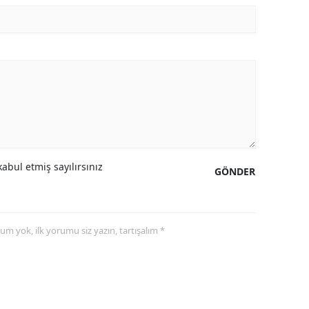
abul etmiş sayılırsınız
GÖNDER
yorum yok, ilk yorumu siz yazın, tartışalım *