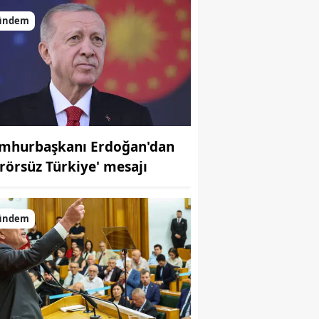
ündem
mhurbaşkanı Erdoğan'dan
erörsüz Türkiye' mesajı
ündem