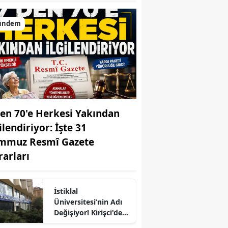
ündem
den 70'e Herkesi Yakından
ilendiriyor: İşte 31
mmuz Resmî Gazete
rarları
İstiklal
r
Üniversitesi’nin Adı
Değişiyor! Kirişci'den
Açıklamalar...