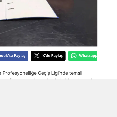
book'ta Paylaş
X'de Paylaş
Whatsapp'tan Gönde
Profesyonelliğe Geçiş Ligi’nde temsil
ransfer çalışmalarına başladı. Mavi-beyazlı
a Spor forması giyen Muhammet Kadir Arslan
.