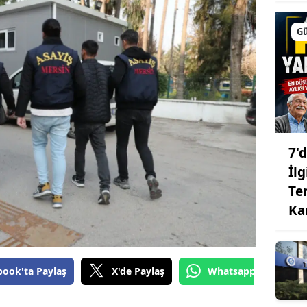
G
7'
İlg
Te
Ka
book'ta Paylaş
X'de Paylaş
Whatsapp'tan Gönde