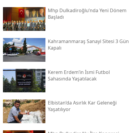
Mhp Dulkadiroğlu’nda Yeni Dönem
Başladı
Kahramanmaraş Sanayi Sitesi 3 Gün
Kapalı
Kerem Erdem’in İsmi Futbol
Sahasında Yaşatılacak
Elbistan’da Asırlık Kar Geleneği
Yaşatılıyor