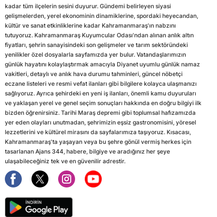
kadar tüm ilçelerin sesini duyurur. Gündemi belirleyen siyasi
gelişmelerden, yerel ekonominin dinamiklerine, spordaki heyecandan,
kültür ve sanat etkinliklerine kadar Kahramanmaraş'ın nabzını
tutuyoruz. Kahramanmaraş Kuyumcular Odası'ndan alınan anlık altın
fiyatları, şehrin sanayisindeki son gelişmeler ve tarım sektöründeki
yenilikler özel dosyalarla sayfamızda yer bulur. Vatandaşlarımızın
günlük hayatını kolaylaştırmak amacıyla Diyanet uyumlu günlük namaz
vakitleri, detaylı ve anlık hava durumu tahminleri, güncel nöbetçi
eczane listeleri ve resmi vefat ilanları gibi bilgilere kolayca ulaşmanızı
sağlıyoruz. Ayrıca şehirdeki en yeni iş ilanları, önemli kamu duyuruları
ve yaklaşan yerel ve genel seçim sonuçları hakkında en doğru bilgiyi ilk
bizden öğrenirsiniz. Tarihi Maraş depremi gibi toplumsal hafızamızda
yer eden olayları unutmadan, şehrimizin eşsiz gastronomisini, yöresel
lezzetlerini ve kültürel mirasını da sayfalarımıza taşıyoruz. Kısacası,
Kahramanmaraş'ta yaşayan veya bu şehre gönül vermiş herkes için
tasarlanan Ajans 344, habere, bilgiye ve aradığınız her şeye
ulaşabileceğiniz tek ve en güvenilir adrestir.