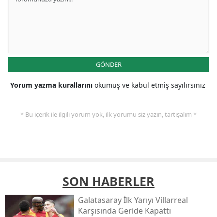
GÖNDER
Yorum yazma kurallarını
okumuş ve kabul etmiş sayılırsınız
* Bu içerik ile ilgili yorum yok, ilk yorumu siz yazın, tartışalım *
SON HABERLER
Galatasaray İlk Yarıyı Villarreal
Karşısında Geride Kapattı