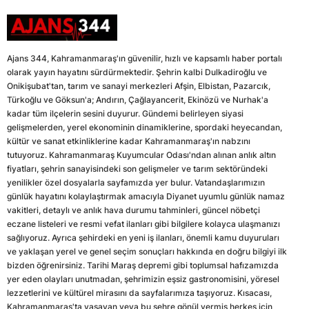
Ajans 344, Kahramanmaraş'ın güvenilir, hızlı ve kapsamlı haber portalı
olarak yayın hayatını sürdürmektedir. Şehrin kalbi Dulkadiroğlu ve
Onikişubat'tan, tarım ve sanayi merkezleri Afşin, Elbistan, Pazarcık,
Türkoğlu ve Göksun'a; Andırın, Çağlayancerit, Ekinözü ve Nurhak'a
kadar tüm ilçelerin sesini duyurur. Gündemi belirleyen siyasi
gelişmelerden, yerel ekonominin dinamiklerine, spordaki heyecandan,
kültür ve sanat etkinliklerine kadar Kahramanmaraş'ın nabzını
tutuyoruz. Kahramanmaraş Kuyumcular Odası'ndan alınan anlık altın
fiyatları, şehrin sanayisindeki son gelişmeler ve tarım sektöründeki
yenilikler özel dosyalarla sayfamızda yer bulur. Vatandaşlarımızın
günlük hayatını kolaylaştırmak amacıyla Diyanet uyumlu günlük namaz
vakitleri, detaylı ve anlık hava durumu tahminleri, güncel nöbetçi
eczane listeleri ve resmi vefat ilanları gibi bilgilere kolayca ulaşmanızı
sağlıyoruz. Ayrıca şehirdeki en yeni iş ilanları, önemli kamu duyuruları
ve yaklaşan yerel ve genel seçim sonuçları hakkında en doğru bilgiyi ilk
bizden öğrenirsiniz. Tarihi Maraş depremi gibi toplumsal hafızamızda
yer eden olayları unutmadan, şehrimizin eşsiz gastronomisini, yöresel
lezzetlerini ve kültürel mirasını da sayfalarımıza taşıyoruz. Kısacası,
Kahramanmaraş'ta yaşayan veya bu şehre gönül vermiş herkes için