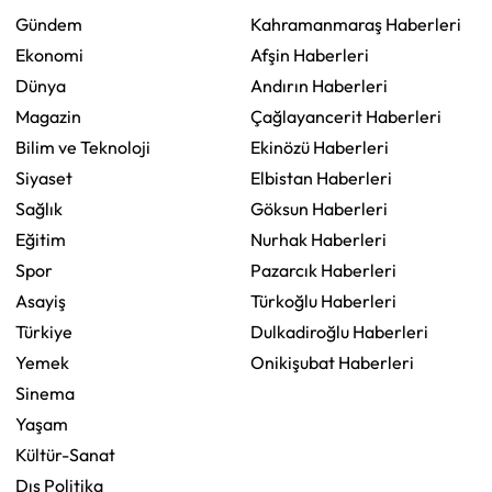
Gündem
Kahramanmaraş Haberleri
Ekonomi
Afşin Haberleri
Dünya
Andırın Haberleri
Magazin
Çağlayancerit Haberleri
Bilim ve Teknoloji
Ekinözü Haberleri
Siyaset
Elbistan Haberleri
Sağlık
Göksun Haberleri
Eğitim
Nurhak Haberleri
Spor
Pazarcık Haberleri
Asayiş
Türkoğlu Haberleri
Türkiye
Dulkadiroğlu Haberleri
Yemek
Onikişubat Haberleri
Sinema
Yaşam
Kültür-Sanat
Dış Politika