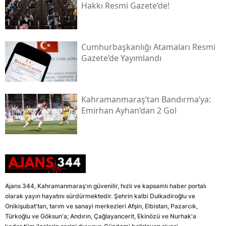
Hakkı Resmi Gazete’de!
Cumhurbaşkanlığı Atamaları Resmi
Gazete’de Yayımlandı
Kahramanmaraş’tan Bandırma’ya:
Emirhan Ayhan’dan 2 Gol
Ajans 344, Kahramanmaraş'ın güvenilir, hızlı ve kapsamlı haber portalı
olarak yayın hayatını sürdürmektedir. Şehrin kalbi Dulkadiroğlu ve
Onikişubat'tan, tarım ve sanayi merkezleri Afşin, Elbistan, Pazarcık,
Türkoğlu ve Göksun'a; Andırın, Çağlayancerit, Ekinözü ve Nurhak'a