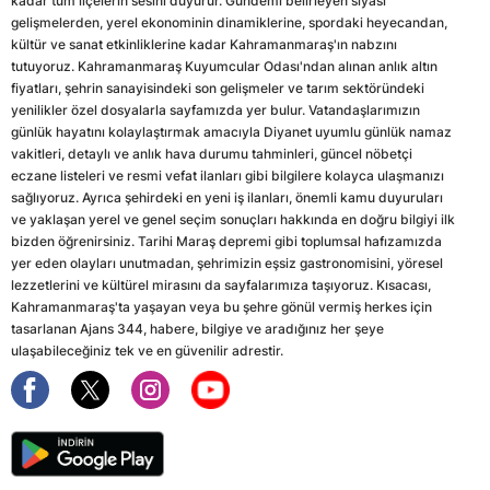
kadar tüm ilçelerin sesini duyurur. Gündemi belirleyen siyasi
gelişmelerden, yerel ekonominin dinamiklerine, spordaki heyecandan,
kültür ve sanat etkinliklerine kadar Kahramanmaraş'ın nabzını
tutuyoruz. Kahramanmaraş Kuyumcular Odası'ndan alınan anlık altın
fiyatları, şehrin sanayisindeki son gelişmeler ve tarım sektöründeki
yenilikler özel dosyalarla sayfamızda yer bulur. Vatandaşlarımızın
günlük hayatını kolaylaştırmak amacıyla Diyanet uyumlu günlük namaz
vakitleri, detaylı ve anlık hava durumu tahminleri, güncel nöbetçi
eczane listeleri ve resmi vefat ilanları gibi bilgilere kolayca ulaşmanızı
sağlıyoruz. Ayrıca şehirdeki en yeni iş ilanları, önemli kamu duyuruları
ve yaklaşan yerel ve genel seçim sonuçları hakkında en doğru bilgiyi ilk
bizden öğrenirsiniz. Tarihi Maraş depremi gibi toplumsal hafızamızda
yer eden olayları unutmadan, şehrimizin eşsiz gastronomisini, yöresel
lezzetlerini ve kültürel mirasını da sayfalarımıza taşıyoruz. Kısacası,
Kahramanmaraş'ta yaşayan veya bu şehre gönül vermiş herkes için
tasarlanan Ajans 344, habere, bilgiye ve aradığınız her şeye
ulaşabileceğiniz tek ve en güvenilir adrestir.