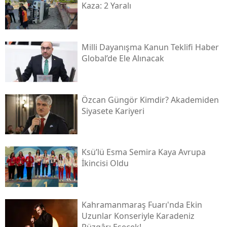
Kaza: 2 Yaralı
Milli Dayanışma Kanun Teklifi Haber
Global’de Ele Alınacak
Özcan Güngör Kimdir? Akademiden
Siyasete Kariyeri
Ksü’lü Esma Semira Kaya Avrupa
İkincisi Oldu
Kahramanmaraş Fuarı'nda Ekin
Uzunlar Konseriyle Karadeniz
Rüzgârı Esecek!