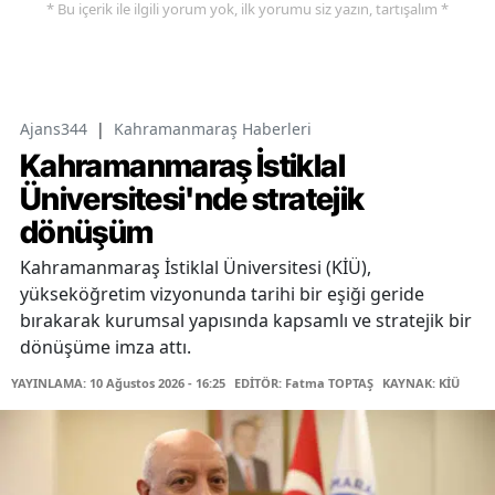
* Bu içerik ile ilgili yorum yok, ilk yorumu siz yazın, tartışalım *
Ajans344
|
Kahramanmaraş Haberleri
Kahramanmaraş İstiklal
Üniversitesi'nde stratejik
dönüşüm
Kahramanmaraş İstiklal Üniversitesi (KİÜ),
yükseköğretim vizyonunda tarihi bir eşiği geride
bırakarak kurumsal yapısında kapsamlı ve stratejik bir
dönüşüme imza attı.
YAYINLAMA: 10 Ağustos 2026 - 16:25
EDİTÖR: Fatma TOPTAŞ
KAYNAK: KİÜ