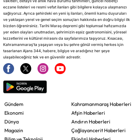
vakitleri, detaylı ve anlık hava durumu tahminleri, güncel nöbetçi
eczane listeleri ve resmi vefat ilanları gibi bilgilere kolayca ulaşmanızı
sağlıyoruz. Ayrıca şehirdeki en yeni iş ilanları, önemli kamu duyuruları
ve yaklaşan yerel ve genel seçim sonuçları hakkında en doğru bilgiyi ilk
bizden öğrenirsiniz. Tarihi Maraş depremi gibi toplumsal hafızamızda
yer eden olayları unutmadan, şehrimizin eşsiz gastronomisini, yöresel
lezzetlerini ve kültürel mirasını da sayfalarımıza taşıyoruz. Kısacası,
Kahramanmaraş'ta yaşayan veya bu şehre gönül vermiş herkes için
tasarlanan Ajans 344, habere, bilgiye ve aradığınız her şeye
ulaşabileceğiniz tek ve en güvenilir adrestir.
Gündem
Kahramanmaraş Haberleri
Ekonomi
Afşin Haberleri
Dünya
Andırın Haberleri
Magazin
Çağlayancerit Haberleri
Bilim ve Teknoloji
Ekinözü Haberleri