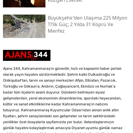
Büyükşehir’den Ulaşıma 225 Milyon
Tl’lik Güç; 2 Yılda 31 Köprü Ve
Menfez
Ajans 344, Kahramanmaraş'ın güvenilir, hızlı ve kapsamlı haber portalı
olarak yayın hayatını sürdürmektedir. Şehrin kalbi Dulkadiroğlu ve
Onikişubat'tan, tarım ve sanayi merkezleri Afşin, Elbistan, Pazarcık,
Türkoğlu ve Göksun'a; Andırın, Çağlayancerit, Ekinözü ve Nurhak'a
kadar tüm ilçelerin sesini duyurur. Gündemi belirleyen siyasi
gelişmelerden, yerel ekonominin dinamiklerine, spordaki heyecandan,
kültür ve sanat etkinliklerine kadar Kahramanmaraş'ın nabzını
tutuyoruz. Kahramanmaraş Kuyumcular Odası'ndan alınan anlık altın
fiyatları, şehrin sanayisindeki son gelişmeler ve tarım sektöründeki
yenilikler özel dosyalarla sayfamızda yer bulur. Vatandaşlarımızın
günlük hayatını kolaylaştırmak amacıyla Diyanet uyumlu günlük namaz